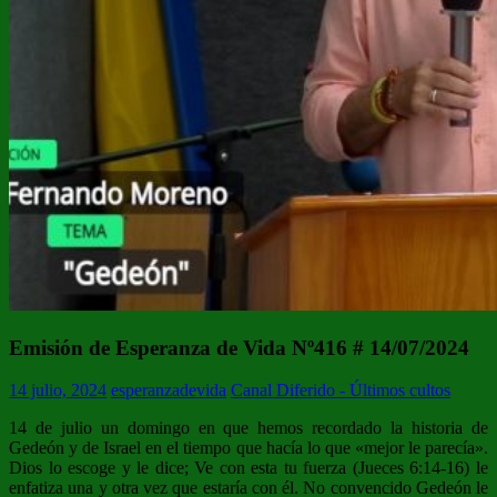
Emisión de Esperanza de Vida Nº416 # 14/07/2024
14 julio, 2024
esperanzadevida
Canal Diferido - Últimos cultos
14 de julio un domingo en que hemos recordado la historia de
Gedeón y de Israel en el tiempo que hacía lo que «mejor le parecía».
Dios lo escoge y le dice; Ve con esta tu fuerza (Jueces 6:14-16) le
enfatiza una y otra vez que estaría con él. No convencido Gedeón le