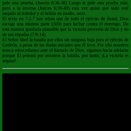
pide una prueba. (Jueces 6:36-38) Luego le pide otra prueba más,
pero a la inversa (Jueces 6:39-40) esta vez quiso que todo esté
mojado al rededor y el bellón en medio, seco.
El texto en 7:2-7 nos relata que de todo el ejercito de Israel, Dios
escoge una mínima parte (300) para luchar contra el enemigo. De
esta manera quedaría plausible que la victoria provenía de Dios y no
de sus espadas (7:9-14)
El Señor libró la batalla por ellos sin ninguna baja para el ejército de
Gedeón, a pesar de las dudas iniciales que él tuvo. Por ello nosotros
nunca retrocedamos ante el llamado de Dios, sigamos hacia adelante
porque Él peleará por nosotros la batalla, por tanto; ¡La victoria es
segura!