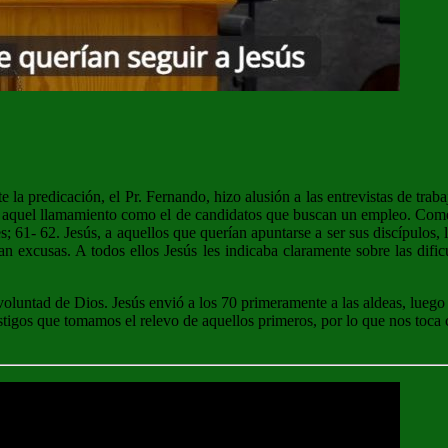
 la predicación, el Pr. Fernando, hizo alusión a las entrevistas de tr
izar aquel llamamiento como el de candidatos que buscan un empleo. C
s; 61- 62. Jesús, a aquellos que querían apuntarse a ser sus discípulos,
 excusas. A todos ellos Jesús les indicaba claramente sobre las dific
oluntad de Dios. Jesús envió a los 70 primeramente a las aldeas, luego 
stigos que tomamos el relevo de aquellos primeros, por lo que nos toca 