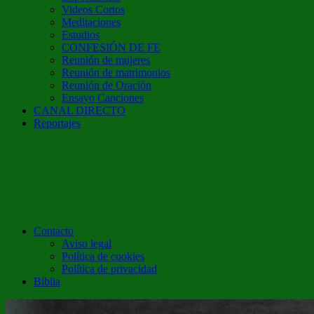
Videos Cortos
Meditaciones
Estudios
CONFESIÓN DE FE
Reunión de mujeres
Reunión de matrimonios
Reunión de Oración
Ensayo Canciones
CANAL DIRECTO
Reportajes
Contacto
Aviso legal
Política de cookies
Política de privacidad
Biblia