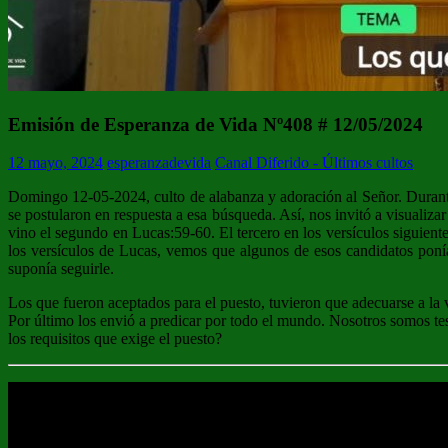
Emisión de Esperanza de Vida Nº408 # 12/05/2024
12 mayo, 2024
esperanzadevida
Canal Diferido - Últimos cultos
Domingo 12-05-2024, culto de alabanza y adoración al Señor. Durante
se postularon en respuesta a esa búsqueda. Así, nos invitó a visual
vino el segundo en Lucas:59-60. El tercero en los versículos siguiente
los versículos de Lucas, vemos que algunos de esos candidatos ponían
suponía seguirle.
Los que fueron aceptados para el puesto, tuvieron que adecuarse a la v
Por último los envió a predicar por todo el mundo. Nosotros somos te
los requisitos que exige el puesto?