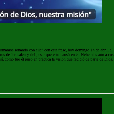
urmamos soñando con ella” con esta frase, hoy domingo 14 de abril, el
os de Jerusalén y del pesar que esto causó en él. Nehemias aún a costa
Así, como fue él puso en práctica la visión que recibió de parte de Di