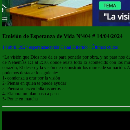
Emisión de Esperanza de Vida Nº404 # 14/04/2024
14 abril, 2024
esperanzadevida
Canal Diferido - Últimos cultos
“La visión que Dios nos da es para ponerla por obra, y no para nos d
de Nehemías 1:1 al 2:10, donde relata todo lo acontecido con los mur
corazón; El deseo y la visión de reconstruir los muros de su nación. 
podemos destacar lo siguiente:
1- comienza a orar por la visión
2- Piensa en quien te puede ayudar
3- Piensa si hacen falta recueros
4- Elabora un plan paso a paso
5- Ponte en marcha