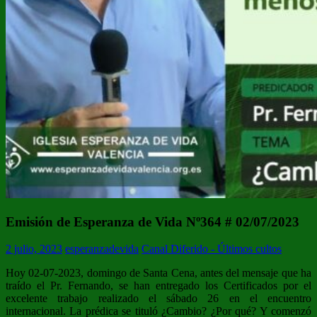
Emisión de Esperanza de Vida Nº364 # 02/07/2023
2 julio, 2023
esperanzadevida
Canal Diferido - Últimos cultos
Hoy 02-07-2023, domingo de Santa Cena, antes del mensaje que ha
traído el Pr. Fernando, se han entregado los Certificados por el
excelente trabajo realizado el sábado 26 en el encuentro
internacional. La prédica se tituló ¿Cambio? ¿Por qué? Y comenzó