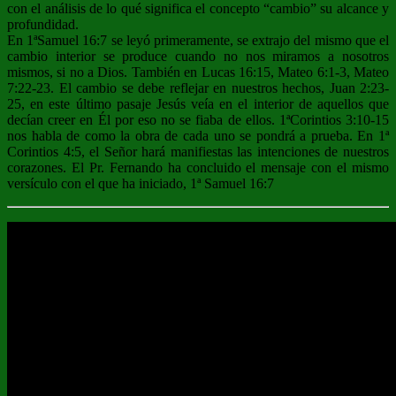
con el análisis de lo qué significa el concepto “cambio” su alcance y
profundidad.
En 1ªSamuel 16:7 se leyó primeramente, se extrajo del mismo que el
cambio interior se produce cuando no nos miramos a nosotros
mismos, si no a Dios. También en Lucas 16:15, Mateo 6:1-3, Mateo
7:22-23. El cambio se debe reflejar en nuestros hechos, Juan 2:23-
25, en este último pasaje Jesús veía en el interior de aquellos que
decían creer en Él por eso no se fiaba de ellos. 1ªCorintios 3:10-15
nos habla de como la obra de cada uno se pondrá a prueba. En 1ª
Corintios 4:5, el Señor hará manifiestas las intenciones de nuestros
corazones. El Pr. Fernando ha concluido el mensaje con el mismo
versículo con el que ha iniciado, 1ª Samuel 16:7