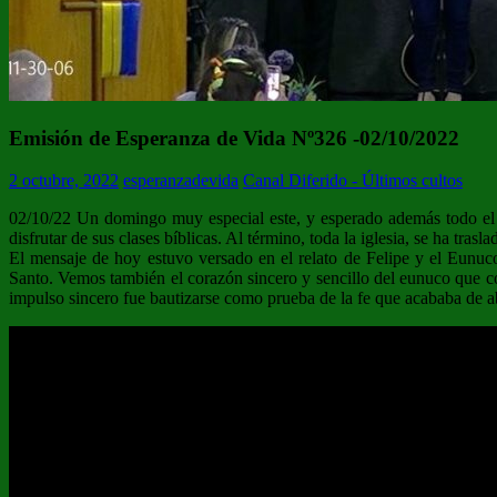
Emisión de Esperanza de Vida Nº326 -02/10/2022
2 octubre, 2022
esperanzadevida
Canal Diferido - Últimos cultos
02/10/22 Un domingo muy especial este, y esperado además todo el a
disfrutar de sus clases bíblicas. Al término, toda la iglesia, se ha tr
El mensaje de hoy estuvo versado en el relato de Felipe y el Eunuco
Santo. Vemos también el corazón sincero y sencillo del eunuco que co
impulso sincero fue bautizarse como prueba de la fe que acababa de a