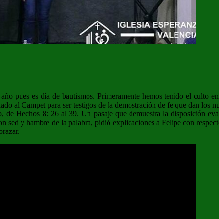
ño pues es día de bautismos. Primeramente hemos tenido el culto en el
asladado al Campet para ser testigos de la demostración de fe que dan los
, de Hechos 8: 26 al 39. Un pasaje que demuestra la disposición evang
n sed y hambre de la palabra, pidió explicaciones a Felipe con respecto
brazar.