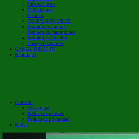
Videos Cortos
Meditaciones
Estudios
CONFESIÓN DE FE
Reunión de mujeres
Reunión de matrimonios
Reunión de Oración
Ensayo Canciones
CANAL DIRECTO
Reportajes
Contacto
Aviso legal
Política de cookies
Política de privacidad
Biblia