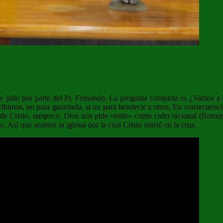
lio por parte del Pr. Fernando. La pregunta completa es ¿Vamos a la 
cibimos, no para guardarla, si no para bendecir a otros. En consecuenc
o de Cristo, tampoco. Dios nos pide «todo» como culto racional (Roma
. Así que seamos la iglesia por la cual Cristo murió en la cruz.