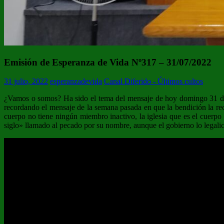
Emisión de Esperanza de Vida Nº317 – 31/07/2022
31 julio, 2022
esperanzadevida
Canal Diferido - Últimos cultos
¿Vamos o somos? Ha sido el tema del mensaje de hoy domingo 31 de ju
recordando el mensaje de la semana pasada en que la bendición la re
cuerpo no tiene ningún miembro inactivo, la iglesia que es el cuerp
siglo» llamado al pecado por su nombre, aunque el gobierno lo legalice