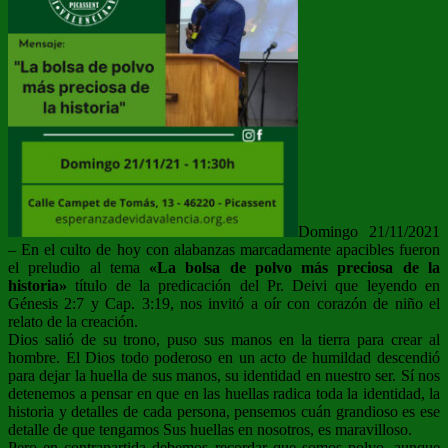
Domingo 21/11/2021
– En el culto de hoy con alabanzas marcadamente apacibles fueron
el preludio al tema
«La bolsa de polvo más preciosa de la
historia»
título de la predicación del Pr. Deivi que leyendo en
Génesis 2:7 y Cap. 3:19, nos invitó a oír con corazón de niño el
relato de la creación.
Dios salió de su trono, puso sus manos en la tierra para crear al
hombre. El Dios todo poderoso en un acto de humildad descendió
para dejar la huella de sus manos, su identidad en nuestro ser. Sí nos
detenemos a pensar en que en las huellas radica toda la identidad, la
historia y detalles de cada persona, pensemos cuán grandioso es ese
detalle de que tengamos Sus huellas en nosotros, es maravilloso.
Pero en contrapartida debemos recordar que somos polvo, aunque