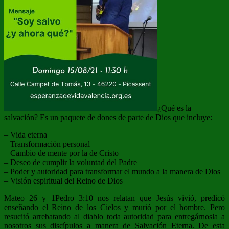
¿Qué es la
salvación? Es un paquete de dones de parte de Dios que incluye:
– Vida eterna
– Transformación personal
– Cambio de mente por la de Cristo
– Deseo de cumplir la voluntad del Padre
– Poder y autoridad para transformar el mundo a la manera de Dios
– Visión espiritual del Reino de Dios
Mateo 26 y 1Pedro 3:10 nos relatan que Jesús vivió, predicó
enseñando el Reino de los Cielos y murió por el hombre. Pero
resucitó arrebatando al diablo toda autoridad para entregárnosla a
nosotros sus discípulos a manera de Salvación Eterna. De esta