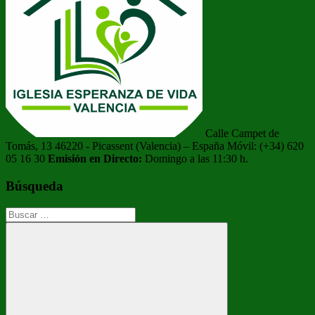
Calle Campet de
Tomás, 13 46220 - Picassent (Valencia) – España Móvil: (+34) 620
05 16 30
Emisión en Directo:
Domingo a las 11:30 h.
Búsqueda
Buscar: