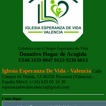
Colabora con el Hogar Esperanza de Vida
Donativo Hogar de Acogida
ES46 3159 0047 9123 9238 6013
Iglesia Esperanza De Vida - Valencia
Calle
Campet de Tomás, 13 46220 Picassent (Valencia) -
España Móvil: (+34) 620 05 16 30
esperanzadevidavalencia@gmail.com
Como llegar