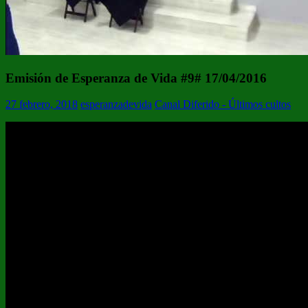
Emisión de Esperanza de Vida #9# 17/04/2016
27 febrero, 2018
esperanzadevida
Canal Diferido - Últimos cultos