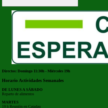
Buscar
Directos: Domingo 11:30h - Miércoles 19h
Horario Actividades Semanales
DE LUNES A SÁBADO
Reparto de alimentos
MARTES
19 h Reunión en Catadau