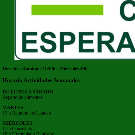
Directos: Domingo 11:30h - Miércoles 19h
Horario Actividades Semanales
DE LUNES A SÁBADO
Reparto de alimentos
MARTES
19 h Reunión en Catadau
MIÉRCOLES
17 h Consejería
18 h Discipulado Bautismo