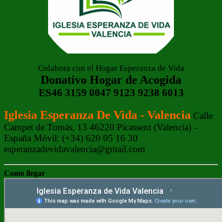
Colabora con el Hogar Esperanza de Vida
Donativo Hogar de Acogida
ES46 3159 0047 9123 9238 6013
Iglesia Esperanza De Vida - Valencia
Calle
Campet de Tomás, 13 46220 Picassent (Valencia) -
España Móvil: (+34) 620 05 16 30
esperanzadevidavalencia@gmail.com
Como llegar