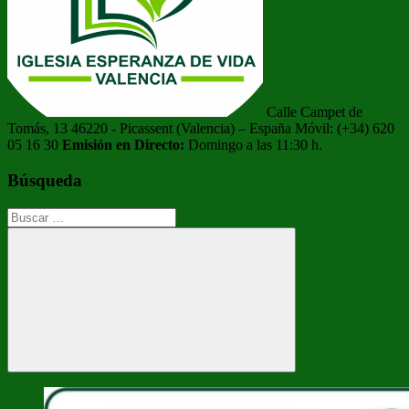
Calle Campet de
Tomás, 13 46220 - Picassent (Valencia) – España Móvil: (+34) 620
05 16 30
Emisión en Directo:
Domingo a las 11:30 h.
Búsqueda
Buscar:
Buscar