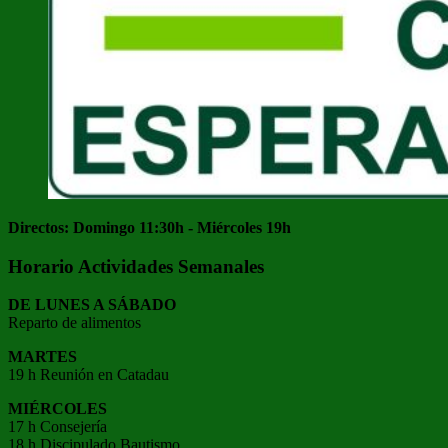
Directos: Domingo 11:30h - Miércoles 19h
Horario Actividades Semanales
DE LUNES A SÁBADO
Reparto de alimentos
MARTES
19 h Reunión en Catadau
MIÉRCOLES
17 h Consejería
18 h Discipulado Bautismo