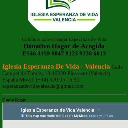
Colabora con el Hogar Esperanza de Vida
Donativo Hogar de Acogida
ES46 3159 0047 9123 9238 6013
Iglesia Esperanza De Vida - Valencia
Calle
Campet de Tomás, 13 46220 Picassent (Valencia) -
España Móvil: (+34) 620 05 16 30
esperanzadevidavalencia@gmail.com
Como llegar