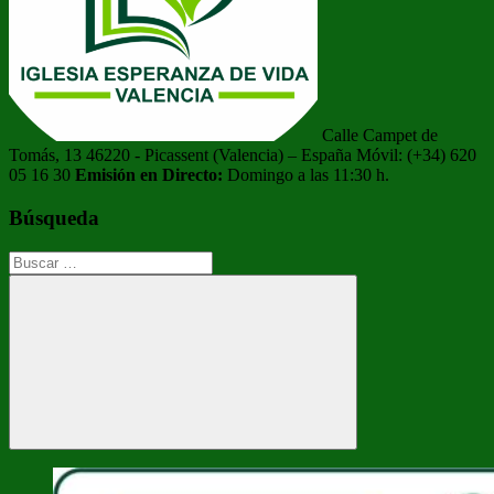
Calle Campet de
Tomás, 13 46220 - Picassent (Valencia) – España Móvil: (+34) 620
05 16 30
Emisión en Directo:
Domingo a las 11:30 h.
Búsqueda
Buscar:
Buscar