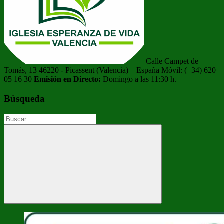
Calle Campet de
Tomás, 13 46220 - Picassent (Valencia) – España Móvil: (+34) 620
05 16 30
Emisión en Directo:
Domingo a las 11:30 h.
Búsqueda
Buscar:
Buscar