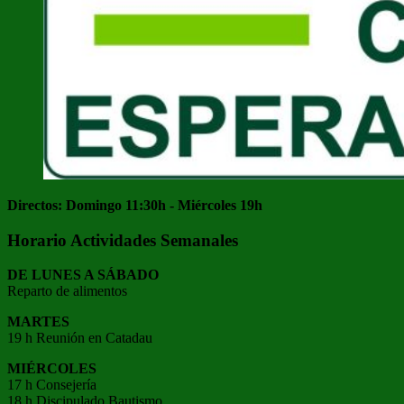
Directos: Domingo 11:30h - Miércoles 19h
Horario Actividades Semanales
DE LUNES A SÁBADO
Reparto de alimentos
MARTES
19 h Reunión en Catadau
MIÉRCOLES
17 h Consejería
18 h Discipulado Bautismo