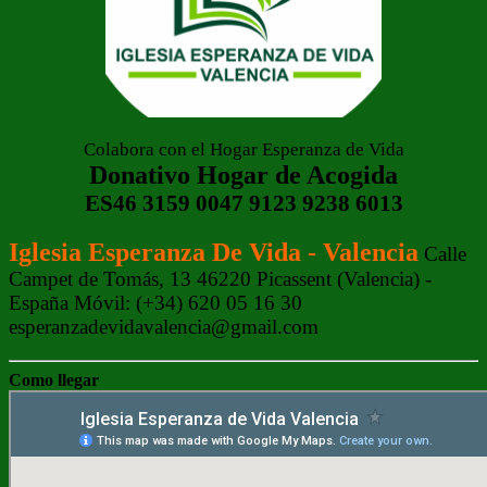
Colabora con el Hogar Esperanza de Vida
Donativo Hogar de Acogida
ES46 3159 0047 9123 9238 6013
Iglesia Esperanza De Vida - Valencia
Calle
Campet de Tomás, 13 46220 Picassent (Valencia) -
España Móvil: (+34) 620 05 16 30
esperanzadevidavalencia@gmail.com
Como llegar