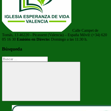
Calle Campet de
Tomás, 13 46220 - Picassent (Valencia) – España Móvil: (+34) 620
05 16 30
Emisión en Directo:
Domingo a las 11:30 h.
Búsqueda
Buscar:
Buscar