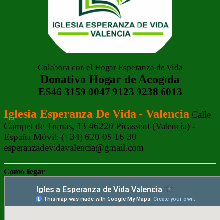
Colabora con el Hogar Esperanza de Vida
Donativo Hogar de Acogida
ES46 3159 0047 9123 9238 6013
Iglesia Esperanza De Vida - Valencia
Calle
Campet de Tomás, 13 46220 Picassent (Valencia) -
España Móvil: (+34) 620 05 16 30
esperanzadevidavalencia@gmail.com
Como llegar