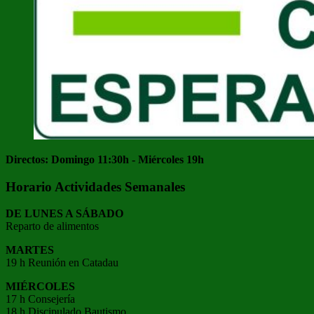
Directos: Domingo 11:30h - Miércoles 19h
Horario Actividades Semanales
DE LUNES A SÁBADO
Reparto de alimentos
MARTES
19 h Reunión en Catadau
MIÉRCOLES
17 h Consejería
18 h Discipulado Bautismo