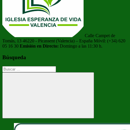
Calle Campet de
Tomás, 13 46220 - Picassent (Valencia) – España Móvil: (+34) 620
05 16 30
Emisión en Directo:
Domingo a las 11:30 h.
Búsqueda
Buscar:
Buscar