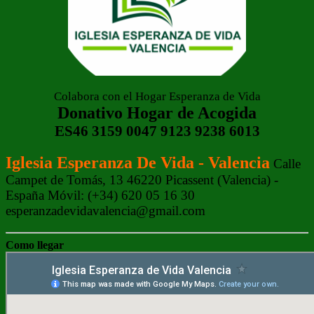
Colabora con el Hogar Esperanza de Vida
Donativo Hogar de Acogida
ES46 3159 0047 9123 9238 6013
Iglesia Esperanza De Vida - Valencia
Calle
Campet de Tomás, 13 46220 Picassent (Valencia) -
España Móvil: (+34) 620 05 16 30
esperanzadevidavalencia@gmail.com
Como llegar