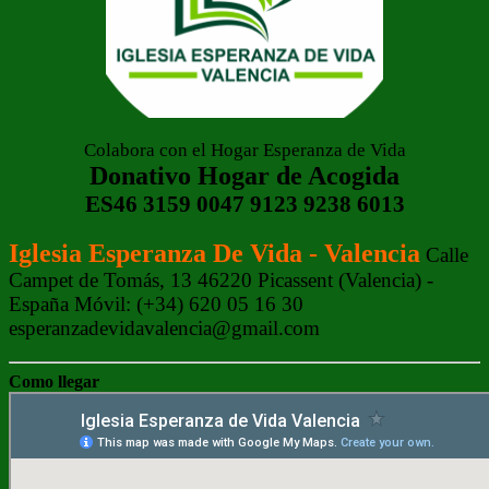
Colabora con el Hogar Esperanza de Vida
Donativo Hogar de Acogida
ES46 3159 0047 9123 9238 6013
Iglesia Esperanza De Vida - Valencia
Calle
Campet de Tomás, 13 46220 Picassent (Valencia) -
España Móvil: (+34) 620 05 16 30
esperanzadevidavalencia@gmail.com
Como llegar