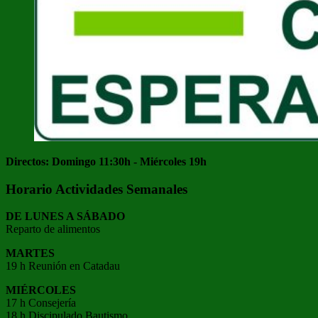
Directos: Domingo 11:30h - Miércoles 19h
Horario Actividades Semanales
DE LUNES A SÁBADO
Reparto de alimentos
MARTES
19 h Reunión en Catadau
MIÉRCOLES
17 h Consejería
18 h Discipulado Bautismo