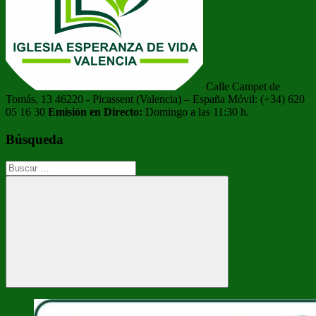
Calle Campet de
Tomás, 13 46220 - Picassent (Valencia) – España Móvil: (+34) 620
05 16 30
Emisión en Directo:
Domingo a las 11:30 h.
Búsqueda
Buscar:
Buscar