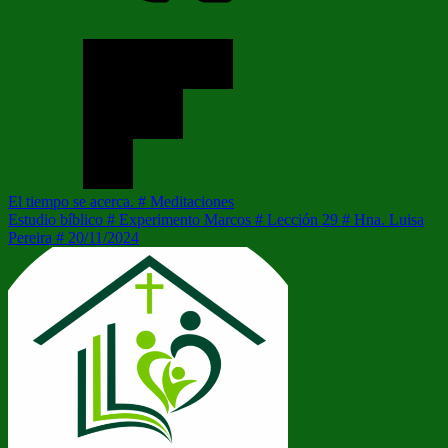
Navegación
Entrada
El tiempo se acerca. # Meditaciones
anterior:
Siguiente
Estudio bíblico # Experimento Marcos # Lección 29 # Hna. Luisa
de
entrada:
Pereira # 20/11/2024
entradas