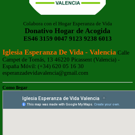
Colabora con el Hogar Esperanza de Vida
Donativo Hogar de Acogida
ES46 3159 0047 9123 9238 6013
Iglesia Esperanza De Vida - Valencia
Calle
Campet de Tomás, 13 46220 Picassent (Valencia) -
España Móvil: (+34) 620 05 16 30
esperanzadevidavalencia@gmail.com
Como llegar