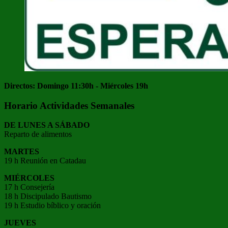
Directos: Domingo 11:30h - Miércoles 19h
Horario Actividades Semanales
DE LUNES A SÁBADO
Reparto de alimentos
MARTES
19 h Reunión en Catadau
MIÉRCOLES
17 h Consejería
18 h Discipulado Bautismo
19 h Estudio bíblico y oración
JUEVES