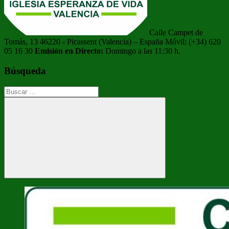
Calle Campet de
Tomás, 13 46220 - Picassent (Valencia) – España Móvil: (+34) 620
05 16 30
Emisión en Directo:
Domingo a las 11:30 h.
Búsqueda
Buscar:
Buscar