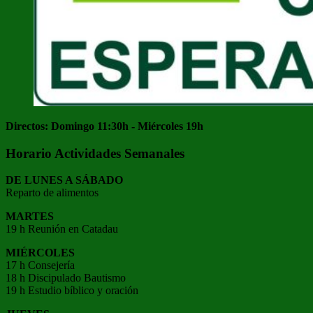
Directos: Domingo 11:30h - Miércoles 19h
Horario Actividades Semanales
DE LUNES A SÁBADO
Reparto de alimentos
MARTES
19 h Reunión en Catadau
MIÉRCOLES
17 h Consejería
18 h Discipulado Bautismo
19 h Estudio bíblico y oración