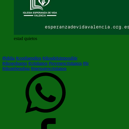
estad quietos
#biblia
#confiaendios
#diosdeloimposible
#diosesbueno
#cristianos
#jovenescristianos
#fe
#diostebendiga
#mensajescristianos