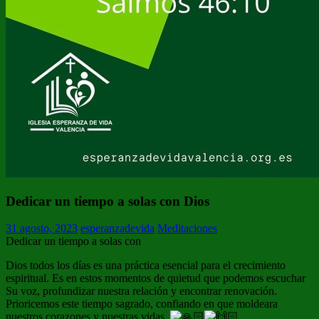
Dedicar un tiempo a solas con Dios
31 agosto, 2023
esperanzadevida
Meditaciones
Dedicar un tiempo a solas con
Dios todos los días es una práctica esencial para el crecimiento
espiritual. Es en estos momentos de quietud que podemos escuchar
Su voz, profundizar nuestra relación y encontrar renovación.
Prioricemos este tiempo sagrado, confiando en que moldeara
nuestros corazones y nuestras vidas.