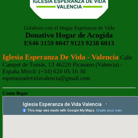
Colabora con el Hogar Esperanza de Vida
Donativo Hogar de Acogida
ES46 3159 0047 9123 9238 6013
Iglesia Esperanza De Vida - Valencia
Calle
Campet de Tomás, 13 46220 Picassent (Valencia) -
España Móvil: (+34) 620 05 16 30
esperanzadevidavalencia@gmail.com
Como llegar