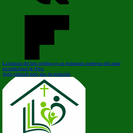
Navegación
Entrada
La historia del hijo pródigo es un testimonio poderoso del amor
anterior:
incondicional de Dios.
de
Siguiente
Jesús enfrentó todo tipo de tentación
entradas
entrada: