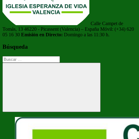
Calle Campet de
Tomás, 13 46220 - Picassent (Valencia) – España Móvil: (+34) 620
05 16 30
Emisión en Directo:
Domingo a las 11:30 h.
Búsqueda
Buscar:
Buscar