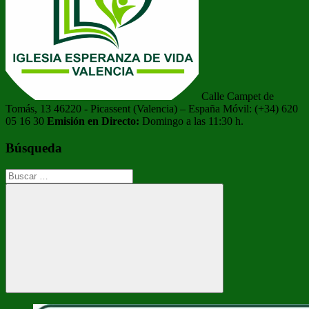
Calle Campet de
Tomás, 13 46220 - Picassent (Valencia) – España Móvil: (+34) 620
05 16 30
Emisión en Directo:
Domingo a las 11:30 h.
Búsqueda
Buscar:
Buscar