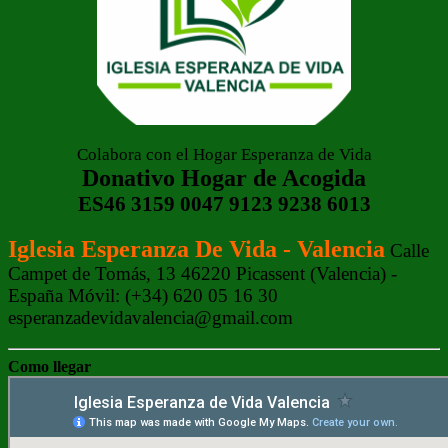
Colabora con el Hogar Esperanza de Vida
Donativo Hogar de Acogida
ES46 3159 0047 9123 9238 6013
Iglesia Esperanza De Vida - Valencia
Calle
Campet de Tomás, 13 46220 Picassent (Valencia) -
España Móvil: (+34) 620 05 16 30
esperanzadevidavalencia@gmail.com
Como llegar