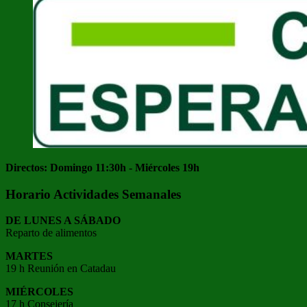
Directos: Domingo 11:30h - Miércoles 19h
Horario Actividades Semanales
DE LUNES A SÁBADO
Reparto de alimentos
MARTES
19 h Reunión en Catadau
MIÉRCOLES
17 h Consejería