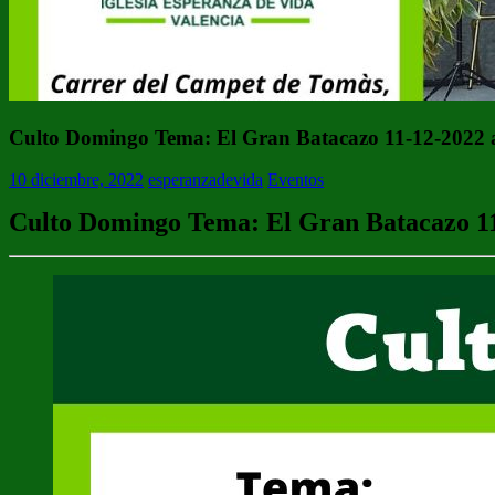
Culto Domingo Tema: El Gran Batacazo 11-12-2022 a
10 diciembre, 2022
esperanzadevida
Eventos
Culto Domingo Tema: El Gran Batacazo 11