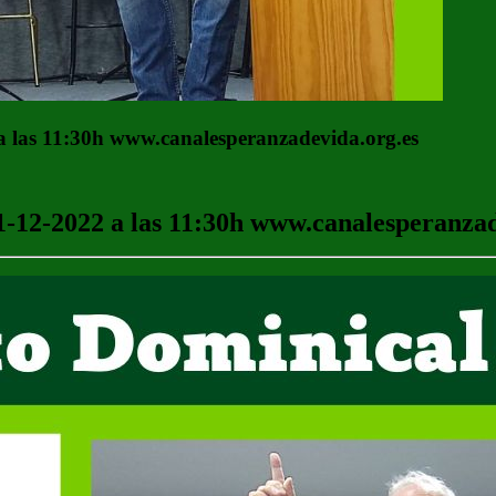
 las 11:30h www.canalesperanzadevida.org.es
-12-2022 a las 11:30h www.canalesperanzad