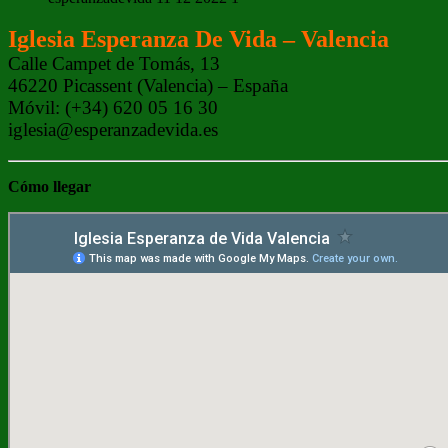
Iglesia Esperanza De Vida – Valencia
Calle Campet de Tomás, 13
46220 Picassent (Valencia) – España
Móvil: (+34) 620 05 16 30
iglesia@esperanzadevida.es
Cómo
llegar