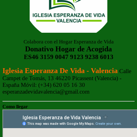
Colabora con el Hogar Esperanza de Vida
Donativo Hogar de Acogida
ES46 3159 0047 9123 9238 6013
Iglesia Esperanza De Vida - Valencia
Calle
Campet de Tomás, 13 46220 Picassent (Valencia) -
España Móvil: (+34) 620 05 16 30
esperanzadevidavalencia@gmail.com
Como llegar