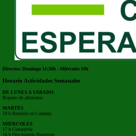
Directos: Domingo 11:30h - Miércoles 19h
Horario Actividades Semanales
DE LUNES A SÁBADO
Reparto de alimentos
MARTES
19 h Reunión en Catadau
MIÉRCOLES
17 h Consejería
18 h Discipulado Bautismo