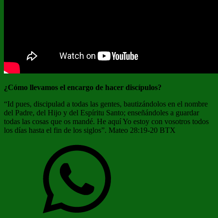
¿Cómo llevamos el encargo de hacer discípulos?
“Id pues, discipulad a todas las gentes, bautizándolos en el nombre
del Padre, del Hijo y del Espíritu Santo; enseñándoles a guardar
todas las cosas que os mandé. He aquí Yo estoy con vosotros todos
los días hasta el fin de los siglos”. Mateo 28:19-20 BTX