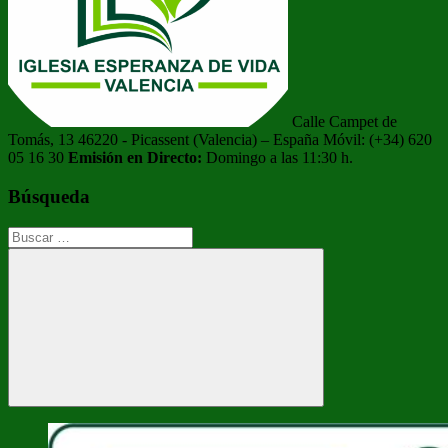
Calle Campet de
Tomás, 13 46220 - Picassent (Valencia) – España Móvil: (+34) 620
05 16 30
Emisión en Directo:
Domingo a las 11:30 h.
Búsqueda
Buscar:
Buscar