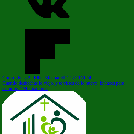
Navegación
Entrada
Como vivir #Pr. Elber Macharetti # 17/11/2024
anterior:
Siguiente
Cuando deshechas lo viejo, y te vistes de lo nuevo, lo haces para
de
entrada:
siempre. # Meditaciones
entradas