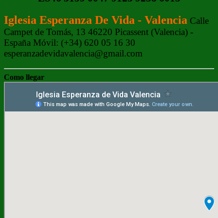
Iglesia Esperanza De Vida - Valencia
Calle
Campet de Tomás, 13 46220 Picassent (Valencia) -
España Móvil: (+34) 620 05 16 30
esperanzadevidavalencia@gmail.com
Como llegar