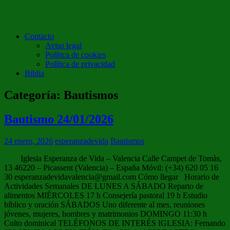
Contacto
Aviso legal
Política de cookies
Política de privacidad
Biblia
Categoría:
Bautismos
Bautismo 24/01/2026
24 enero, 2026
esperanzadevida
Bautismos
Iglesia Esperanza de Vida – Valencia Calle Campet de Tomàs,
13 46220 – Picassent (Valencia) – España Móvil: (+34) 620 05 16
30 esperanzadevidavalencia@gmail.com Cómo llegar Horario de
Actividades Semanales DE LUNES A SÁBADO Reparto de
alimentos MIÉRCOLES 17 h Consejería pastoral 19 h Estudio
bíblico y oración SÁBADOS Uno diferente al mes, reuniones
jóvenes, mujeres, hombres y matrimonios DOMINGO 11:30 h
Culto dominical TELÉFONOS DE INTERÉS IGLESIA: Fernando