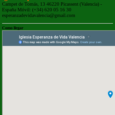
Campet de Tomás, 13 46220 Picassent (Valencia) -
España Móvil: (+34) 620 05 16 30
esperanzadevidavalencia@gmail.com
Como llegar