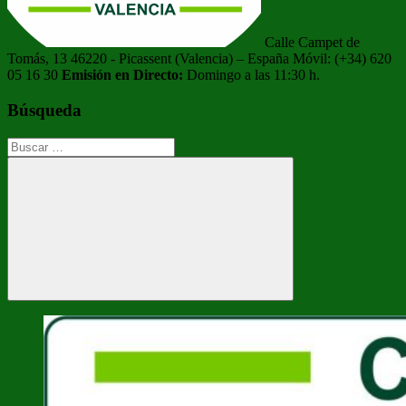
Calle Campet de
Tomás, 13 46220 - Picassent (Valencia) – España Móvil: (+34) 620
05 16 30
Emisión en Directo:
Domingo a las 11:30 h.
Búsqueda
Buscar:
Buscar