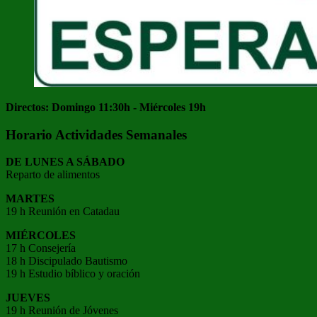
Directos: Domingo 11:30h - Miércoles 19h
Horario Actividades Semanales
DE LUNES A SÁBADO
Reparto de alimentos
MARTES
19 h Reunión en Catadau
MIÉRCOLES
17 h Consejería
18 h Discipulado Bautismo
19 h Estudio bíblico y oración
JUEVES
19 h Reunión de Jóvenes