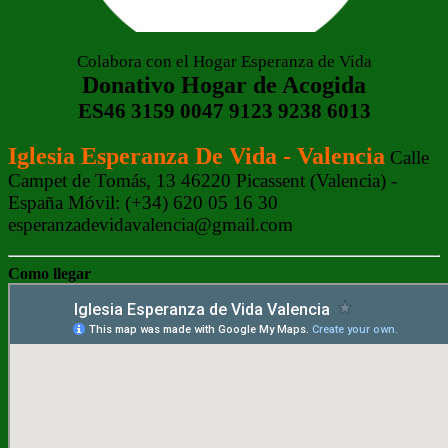
Colabora con el Hogar Esperanza de Vida
Donativo Hogar de Acogida
ES46 3159 0047 9123 9238 6013
Iglesia Esperanza De Vida - Valencia
Calle
Campet de Tomás, 13 46220 Picassent (Valencia) -
España Móvil: (+34) 620 05 16 30
esperanzadevidavalencia@gmail.com
Como llegar