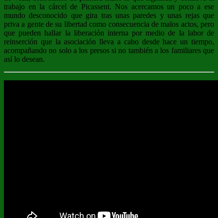
trabajo en la cárcel de Picassent. Nos acercamos un poco a ese
mundo desconocido que gira tras unas paredes y unas rejas que
priva a gente de su libertad como consecuencia de malos actos, pero
que pueden hallar la liberación interna por medio de la labor de
reinserción que la asociación lleva a cabo desde hace un tiempo,
acompañando no solo a los presos si no también a los familiares que
así lo desean.