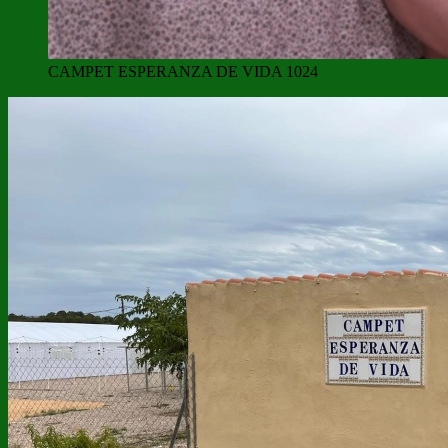
CAMPET ESPERANZA DE VIDA 1024