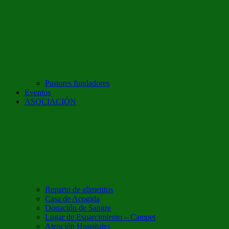
Pastores fundadores
Eventos
ASOCIACIÓN
Reparto de alimentos
Casa de Acogida
Donación de Sangre
Lugar de Esparcimiento – Campet
Atención Hospitales