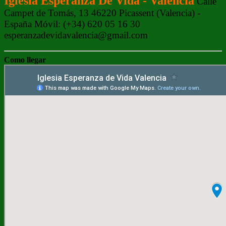
Iglesia Esperanza De Vida - Valencia
Calle
Campet de Tomás, 13 46220 Picassent (Valencia) -
España Móvil: (+34) 620 05 16 30
esperanzadevidavalencia@gmail.com
Como llegar