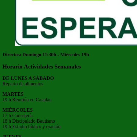
Directos: Domingo 11:30h - Miércoles 19h
Horario Actividades Semanales
DE LUNES A SÁBADO
Reparto de alimentos
MARTES
19 h Reunión en Catadau
MIÉRCOLES
17 h Consejería
18 h Discipulado Bautismo
19 h Estudio bíblico y oración
JUEVES