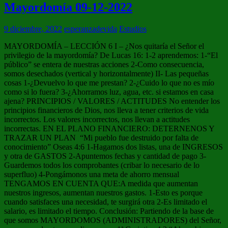
Mayordomía 09-12-2022
9 diciembre, 2022
esperanzadevida
Estudios
MAYORDOMÍA – LECCIÓN 6 I – ¿Nos quitaría el Señor el
privilegio de la mayordomía? De Lucas 16: 1-2 aprendemos: 1-“El
público” se entera de nuestras acciones 2-Como consecuencia,
somos desechados (vertical y horizontalmente) II- Las pequeñas
cosas 1-¿Devuelvo lo que me prestan? 2-¿Cuido lo que no es mío
como si lo fuera? 3-¿Ahorramos luz, agua, etc. si estamos en casa
ajena? PRINCIPIOS / VALORES / ACTITUDES No entender los
principios financieros de Dios, nos lleva a tener criterios de vida
incorrectos. Los valores incorrectos, nos llevan a actitudes
incorrectas. EN EL PLANO FINANCIERO: DETERNENOS Y
TRAZAR UN PLAN “Mi pueblo fue destruido por falta de
conocimiento” Oseas 4:6 1-Hagamos dos listas, una de INGRESOS
y otra de GASTOS 2-Apuntemos fechas y cantidad de pago 3-
Guardemos todos los comprobantes (cribar lo necesario de lo
superfluo) 4-Pongámonos una meta de ahorro mensual
TENGAMOS EN CUENTA QUE:A medida que aumentan
nuestros ingresos, aumentan nuestros gastos. 1-Esto es porque
cuando satisfaces una necesidad, te surgirá otra 2-Es limitado el
salario, es limitado el tiempo. Conclusión: Partiendo de la base de
que somos MAYORDOMOS (ADMINISTRADORES) del Señor,