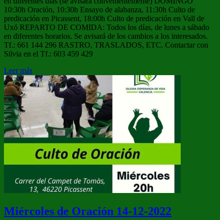
en diferentes días (se avisará convenientemente) DOMINGO
10:30h Oración, 10:30h Ensayo de alabanza, 11:30h Culto de
predicación en Picassent, 18:00h Culto de predicación en Vall de
Uxó REPARTO DE COMIDA: Todos los días, de lunes a sábado
en diferentes horarios. Se avisará de los cambios a los interesados.
Tf.: 661 144 296 RASTRO, TRASLADOS, ETC. Contactar con
Silvia en el Tf.: 603 459 429
Leer más
Miércoles de Oración 14-12-2022