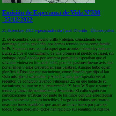
Emisión de Esperanza de Vida Nº338
-25/12/2022
25 diciembre, 2022
esperanzadevida
Canal Diferido - Últimos cultos
25 de diciembre, con mucho brillo y alegría, coincidiendo en
domingo el culto navideño, nos hemos reunido todos como familia.
El Pr. Fernando nos recordó aquel gran acontecimiento leyendo en
Lucas 2. Fue el cumplimento de una promesa al pueblo de Israel, sin
embargo cogió a todos por sorpresa porque no esperaban que el
salvador viniera en forma de bebé, pero los pastores fueron avisados
por el ángel y estos creyeron en esas palabras. Aunque hubo quien
glorificó a Dios por este nacimiento, como Simeón que dijo «Han
visto mis ojos la salvación» y Ana la viuda, que esperaba ver al
redentor. Se concluyó leyendo Filipenses 2:5 en que habla de su
nacimiento, su muerte y su resurrección. Y Juan 3:15 que resume el
motivo y causa del nacimiento de Jesucristo. El culto siguió con
participaciones artísticas por parte de los niños con una espectacular
puesta en escena y trajes increíbles. Luego los adultos presentaron
unas canciones navideñas que arrancaron ovaciones por parte de
todos. Cómo corolario, todos han recibido sus regalitos navideños.