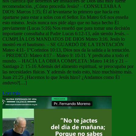
nos clarifica que debemos ser imitadores de Dios una muy fuerte
recomendación. ¿Cómo procedía Jesús? – CONSULTABA A
DIOS: Marcos 1:35; Él al levantarse lo primero que hacía era
apartarse para estar a solas con el Señor. En Mateo 6:6 nos enseña
esto mismo. Jesús nunca nos pide algo que no haya hecho Él
previamente (Lucas 5:16) Nos enseñó que para tomar una decisión
importante consultaba al Padre Lucas 6:12-13, aún siendo Jesús. –
CUMPLÍA LOS MANDATOS DE DIOS Mateo 3:16, Jesús lo
mostró en el bautismo. – SE GUARDÓ DE LA TENTACIÓN
Mateo 4:11- 1°Corintios 10:13, Dios nos da la salida a la tentación.
– PREDICÓ: Mateo 4:17 – Mateo 9: 10-11. Y predicaba a todo el
mundo. – HACÍA LA OBRA COMPLETA: Mateo 14:16 y 21 –
Santiago 2: 15-16 Además del alimento espiritual, se preocupaba por
las necesidades físicas. Y además de todo esto, hizo muchísimo más.
Juan 21:25 ¿Hacemos lo que Jesús hizo? ¿Andamos como Él
anduvo?[…]
Leer más