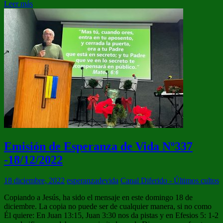
Leer más
Emisión de Esperanza de Vida Nº337
-18/12/2022
18 diciembre, 2022
esperanzadevida
Canal Diferido - Últimos cultos
Copiando a Jesús, ha sido el mensaje en este domingo 18 de
diciembre. La copia no puede ser de cualquier manera, si no como
Él quiere: En Juan 13:15, Juan 3:30 nos da pistas y en Efesios 5: 1-2