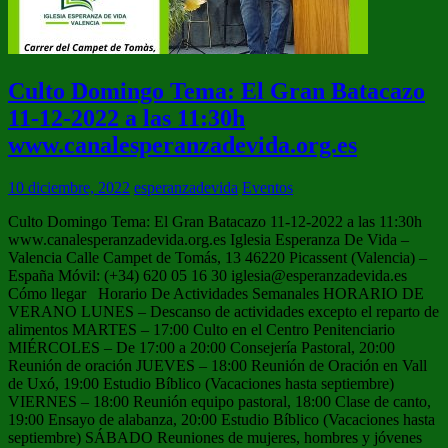
Culto Domingo Tema: El Gran Batacazo
11-12-2022 a las 11:30h
www.canalesperanzadevida.org.es
10 diciembre, 2022
esperanzadevida
Eventos
Culto Domingo Tema: El Gran Batacazo 11-12-2022 a las 11:30h
www.canalesperanzadevida.org.es Iglesia Esperanza De Vida –
Valencia Calle Campet de Tomás, 13 46220 Picassent (Valencia) –
España Móvil: (+34) 620 05 16 30 iglesia@esperanzadevida.es
Cómo llegar Horario De Actividades Semanales HORARIO DE
VERANO LUNES – Descanso de actividades excepto el reparto de
alimentos MARTES – 17:00 Culto en el Centro Penitenciario
MIÉRCOLES – De 17:00 a 20:00 Consejería Pastoral, 20:00
Reunión de oración JUEVES – 18:00 Reunión de Oración en Vall
de Uxó, 19:00 Estudio Bíblico (Vacaciones hasta septiembre)
VIERNES – 18:00 Reunión equipo pastoral, 18:00 Clase de canto,
19:00 Ensayo de alabanza, 20:00 Estudio Bíblico (Vacaciones hasta
septiembre) SÁBADO Reuniones de mujeres, hombres y jóvenes