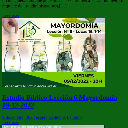
no nos queda otra que alinearnos a 1ª Corintios 4:2 “Ahora bien, se
requiere de los administradores,[…]
Leer más
Estudio Bíblico Lección 6 Mayordomía
09-12-2022
9 diciembre, 2022
esperanzadevida
Estudios
Leer más