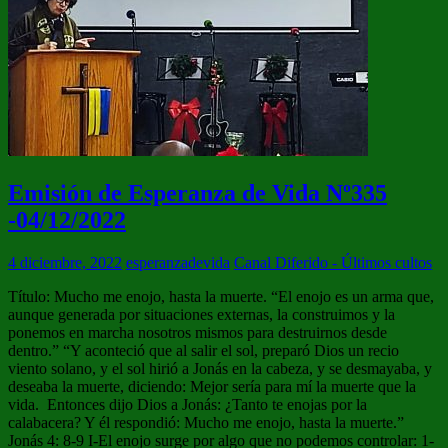
Emisión de Esperanza de Vida Nº335
-04/12/2022
4 diciembre, 2022
esperanzadevida
Canal Diferido - Últimos cultos
Título: Mucho me enojo, hasta la muerte. “El enojo es un arma que,
aunque generada por situaciones externas, la construimos y la
ponemos en marcha nosotros mismos para destruirnos desde
dentro.” “Y aconteció que al salir el sol, preparó Dios un recio
viento solano, y el sol hirió a Jonás en la cabeza, y se desmayaba, y
deseaba la muerte, diciendo: Mejor sería para mí la muerte que la
vida. Entonces dijo Dios a Jonás: ¿Tanto te enojas por la
calabacera? Y él respondió: Mucho me enojo, hasta la muerte.”
Jonás 4: 8-9 I-El enojo surge por algo que no podemos controlar: 1-