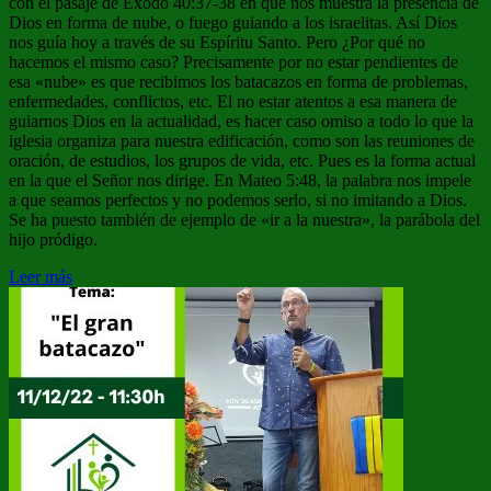
con el pasaje de Éxodo 40:37-38 en que nos muestra la presencia de
Dios en forma de nube, o fuego guiando a los israelitas. Así Dios
nos guía hoy a través de su Espíritu Santo. Pero ¿Por qué no
hacemos el mismo caso? Precisamente por no estar pendientes de
esa «nube» es que recibimos los batacazos en forma de problemas,
enfermedades, conflictos, etc. El no estar atentos a esa manera de
guiarnos Dios en la actualidad, es hacer caso omiso a todo lo que la
iglesia organiza para nuestra edificación, como son las reuniones de
oración, de estudios, los grupos de vida, etc. Pues es la forma actual
en la que el Señor nos dirige. En Mateo 5:48, la palabra nos impele
a que seamos perfectos y no podemos serlo, si no imitando a Dios.
Se ha puesto también de ejemplo de «ir a la nuestra», la parábola del
hijo pródigo.
Leer más