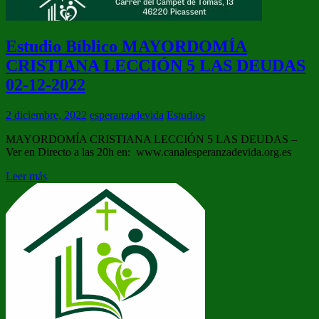
Estudio Bíblico MAYORDOMÍA
CRISTIANA LECCIÓN 5 LAS DEUDAS
02-12-2022
2 diciembre, 2022
esperanzadevida
Estudios
MAYORDOMÍA CRISTIANA LECCIÓN 5 LAS DEUDAS –
Ver en Directo a las 20h en: www.canalesperanzadevida.org.es
Leer más