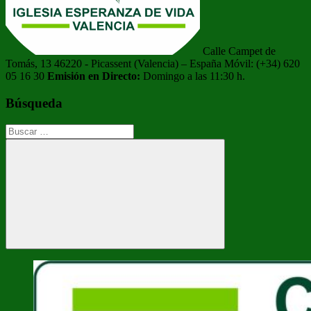
Calle Campet de
Tomás, 13 46220 - Picassent (Valencia) – España Móvil: (+34) 620
05 16 30
Emisión en Directo:
Domingo a las 11:30 h.
Búsqueda
Buscar:
Buscar