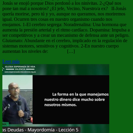
Jonás se enojó porque Dios perdonó a los ninivitas. 2-¿Qué nos
pone tan mal a nosotros? ¿El jefe, Vecino, Nuestro/a ex? II-Jonás
quería morirse, pero tú y yo, aunque no queramos, nos moriremos
igual. Ocurren tres cosas en nuestro organismo cuando nos
enojamos. 1-El cerebro segrega: Noradrenalina: Una hormona que
aumenta la presión arterial y el ritmo cardíaco. Dopamina: Impulsa a
ser competitivos y a crear un mecanismo de defensa ante un peligro.
Glutamato: Abundante en el cerebro, implicado en la regulación de
sistemas motores, sensitivos y cognitivos. 2-En nuestro cuerpo
aumentan los niveles de: […]
Leer más