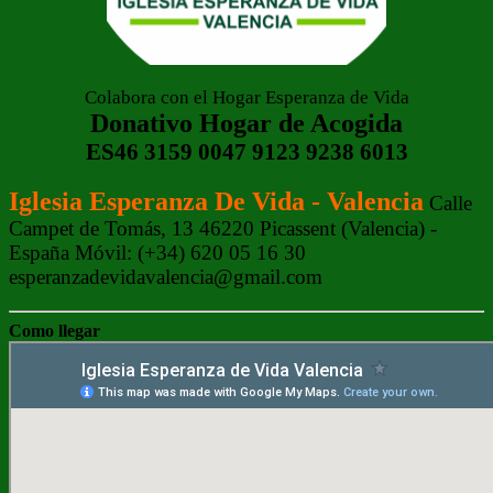
Colabora con el Hogar Esperanza de Vida
Donativo Hogar de Acogida
ES46 3159 0047 9123 9238 6013
Iglesia Esperanza De Vida - Valencia
Calle
Campet de Tomás, 13 46220 Picassent (Valencia) -
España Móvil: (+34) 620 05 16 30
esperanzadevidavalencia@gmail.com
Como llegar