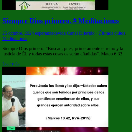
Siempre Dios primero. # Meditaciones
25 octubre, 2024
esperanzadevida
Canal Diferido - Últimos cultos
,
Meditaciones
Siempre Dios primero. “Buscad, pues, primeramente el reino y la
justicia de Él, y todas estas cosas os serán añadidas”. Mateo 6:33
Leer más