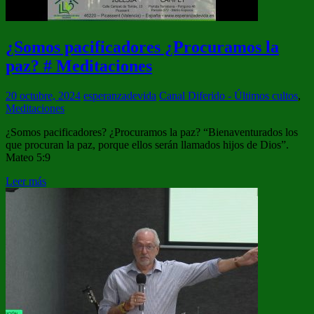
¿Somos pacificadores ¿Procuramos la
paz? # Meditaciones
20 octubre, 2024
esperanzadevida
Canal Diferido - Últimos cultos
,
Meditaciones
¿Somos pacificadores? ¿Procuramos la paz? “Bienaventurados los
que procuran la paz, porque ellos serán llamados hijos de Dios”.
Mateo 5:9
Leer más