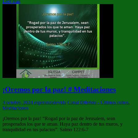
Leer más
¡Oremos por la paz! # Meditaciones
3 octubre, 2024
esperanzadevida
Canal Diferido - Últimos cultos
,
Meditaciones
¡Oremos por la paz! “Rogad por la paz de Jerusalem, sean
prosperados los que te aman. Haya paz dentro de tus muros, y
tranquilidad en tus palacios”. Salmo 122:6-7