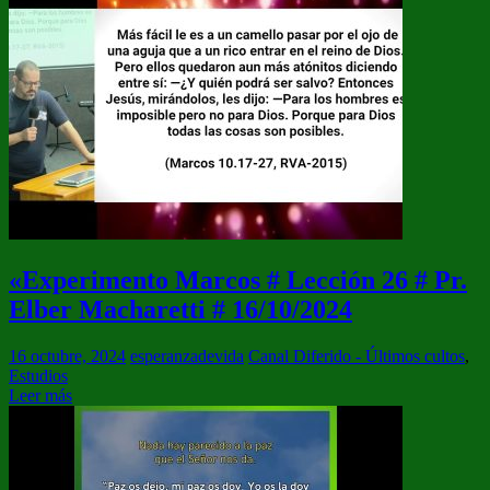
«Experimento Marcos # Lección 26 # Pr.
Elber Macharetti # 16/10/2024
16 octubre, 2024
esperanzadevida
Canal Diferido - Últimos cultos
,
Estudios
Leer más