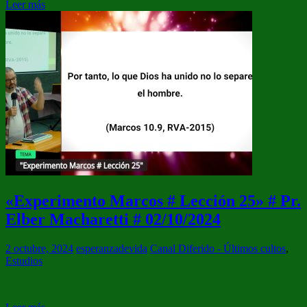
Leer más
«Experimento Marcos # Lección 25» # Pr.
Elber Macharetti # 02/10/2024
2 octubre, 2024
esperanzadevida
Canal Diferido - Últimos cultos
,
Estudios