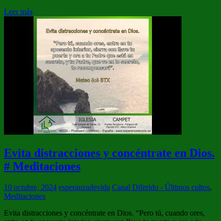
Leer más
Evita distracciones y concéntrate en Dios.
# Meditaciones
10 octubre, 2024
esperanzadevida
Canal Diferido - Últimos cultos
,
Meditaciones
Evita distracciones y concéntrate en Dios. “Pero tú, cuando ores,