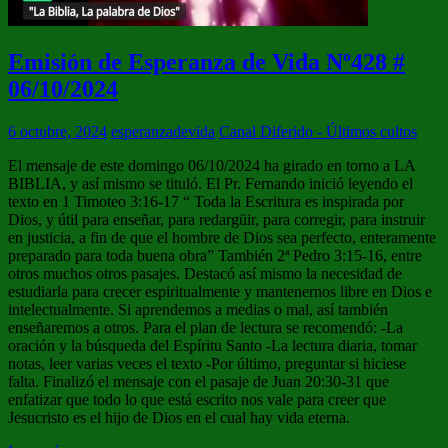
Emisión de Esperanza de Vida Nº428 #
06/10/2024
6 octubre, 2024
esperanzadevida
Canal Diferido - Últimos cultos
El mensaje de este domingo 06/10/2024 ha girado en torno a LA
BIBLIA, y así mismo se tituló. El Pr. Fernando inició leyendo el
texto en 1 Timoteo 3:16-17 “ Toda la Escritura es inspirada por
Dios, y útil para enseñar, para redargüir, para corregir, para instruir
en justicia, a fin de que el hombre de Dios sea perfecto, enteramente
preparado para toda buena obra” También 2ª Pedro 3:15-16, entre
otros muchos otros pasajes. Destacó así mismo la necesidad de
estudiarla para crecer espiritualmente y mantenernos libre en Dios e
intelectualmente. Si aprendemos a medias o mal, así también
enseñaremos a otros. Para el plan de lectura se recomendó: -La
oración y la búsqueda del Espíritu Santo -La lectura diaria, tomar
notas, leer varias veces el texto -Por último, preguntar si hiciese
falta. Finalizó el mensaje con el pasaje de Juan 20:30-31 que
enfatizar que todo lo que está escrito nos vale para creer que
Jesucristo es el hijo de Dios en el cual hay vida eterna.