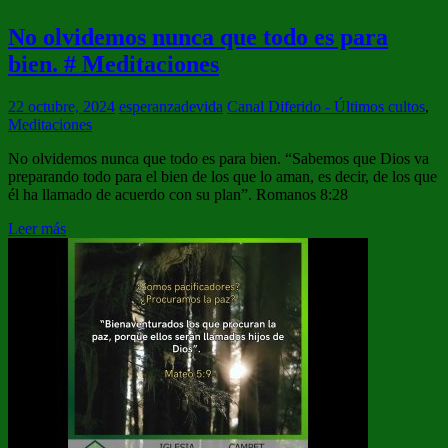
No olvidemos nunca que todo es para
bien. # Meditaciones
22 octubre, 2024
esperanzadevida
Canal Diferido - Últimos cultos
,
Meditaciones
No olvidemos nunca que todo es para bien. “Sabemos que Dios va
preparando todo para el bien de los que lo aman, es decir, de los que
él ha llamado de acuerdo con su plan”. Romanos 8:28
Leer más