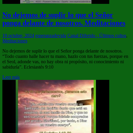
No dejemos de suplir lo que el Señor
ponga delante de nosotros. Meditaciones
19 octubre, 2024
esperanzadevida
Canal Diferido - Últimos cultos
,
Meditaciones
No dejemos de suplir lo que el Señor ponga delante de nosotros.
“Todo cuanto halle hacer tu mano, hazlo con tus fuerzas, porque en
el Seol, adonde vas, no hay obra ni propósito, ni conocimiento ni
sabiduría”. Eclesiastés 9:10
Leer más