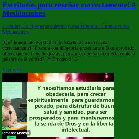
Escrituras para enseñar correctamente! #
Meditaciones
7 octubre, 2024
esperanzadevida
Canal Diferido - Últimos cultos
,
Meditaciones
¡Qué importante es estudiar las Escrituras para enseñar
correctamente! “Procura con diligencia presentarte a Dios aprobado,
obrero que no tiene de qué avergonzarse, que traza correctamente la
palabra de la verdad”. 2ª Timoteo 2:15
Leer más