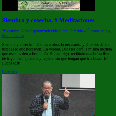
Siembra y cosecha. # Meditaciones
29 octubre, 2024
esperanzadevida
Canal Diferido - Últimos cultos
,
Meditaciones
Siembra y cosecha. “Denles a otros lo necesario, y Dios les dará a
ustedes lo que necesiten. En verdad, Dios les dará la misma medida
que ustedes den a los demás. Si dan trigo, recibirán una bolsa llena
de trigo, bien apretada y repleta, sin que tengan que ir a buscarla”.
Lucas 6:38
Leer más