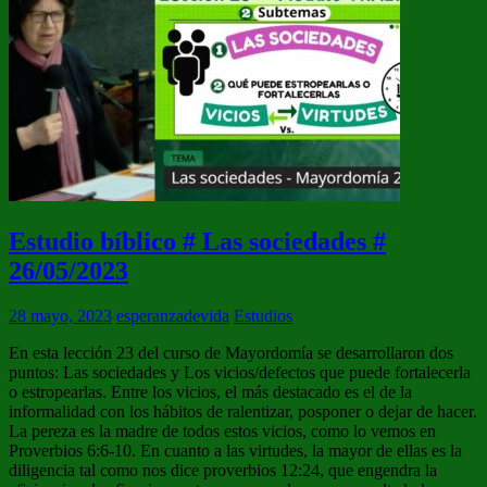
Estudio bíblico # Las sociedades #
26/05/2023
28 mayo, 2023
esperanzadevida
Estudios
En esta lección 23 del curso de Mayordomía se desarrollaron dos
puntos: Las sociedades y Los vicios/defectos que puede fortalecerla
o estropearlas. Entre los vicios, el más destacado es el de la
informalidad con los hábitos de ralentizar, posponer o dejar de hacer.
La pereza es la madre de todos estos vicios, como lo vemos en
Proverbios 6:6-10. En cuanto a las virtudes, la mayor de ellas es la
diligencia tal como nos dice proverbios 12:24, que engendra la