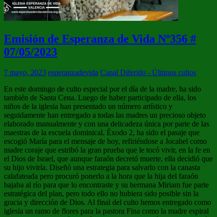
Emisión de Esperanza de Vida Nº356 #
07/05/2023
7 mayo, 2023
esperanzadevida
Canal Diferido - Últimos cultos
En este domingo de culto especial por el día de la madre, ha sido
también de Santa Cena. Luego de haber participado de ella, los
niños de la iglesia han presentado un número artístico y
seguidamente han entregado a todas las madres un precioso objeto
elaborado manualmente y con una delicadeza única por parte de las
maestras de la escuela dominical. Éxodo 2, ha sido el pasaje que
escogió María para el mensaje de hoy, refiriéndose a Jocabel como
madre coraje que estribó la gran prueba que le tocó vivir, en la fe en
el Dios de Israel, que aunque faraón decretó muerte, ella decidió que
su hijo viviría. Diseñó una estrategia para salvarlo con la canasta
calafateada pero procuró ponerlo a la hora que la hija del faraón
bajaba al río para que lo encontraste y su hermana Miriam fue parte
estratégica del plan, pero todo ello no hubiera sido posible sin la
gracia y dirección de Dios. Al final del culto hemos entregado como
iglesia un ramo de flores para la pastora Fina como la madre espiral