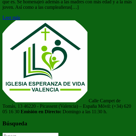
que es. Se homenajeó además a las madres con más edad y a la más
joven. Así como a las cumpleañeras[…]
Leer más
Calle Campet de
Tomás, 13 46220 - Picassent (Valencia) – España Móvil: (+34) 620
05 16 30
Emisión en Directo:
Domingo a las 11:30 h.
Búsqueda
Buscar: