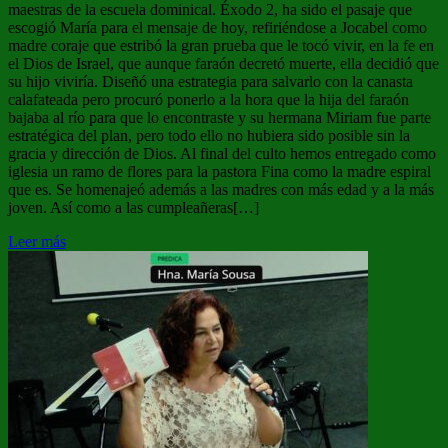
maestras de la escuela dominical. Éxodo 2, ha sido el pasaje que
escogió María para el mensaje de hoy, refiriéndose a Jocabel como
madre coraje que estribó la gran prueba que le tocó vivir, en la fe en
el Dios de Israel, que aunque faraón decretó muerte, ella decidió que
su hijo viviría. Diseñó una estrategia para salvarlo con la canasta
calafateada pero procuró ponerlo a la hora que la hija del faraón
bajaba al río para que lo encontraste y su hermana Miriam fue parte
estratégica del plan, pero todo ello no hubiera sido posible sin la
gracia y dirección de Dios. Al final del culto hemos entregado como
iglesia un ramo de flores para la pastora Fina como la madre espiral
que es. Se homenajeó además a las madres con más edad y a la más
joven. Así como a las cumpleañeras[…]
Leer más