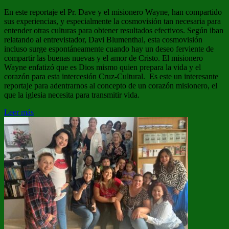
En este reportaje el Pr. Dave y el misionero Wayne, han compartido
sus experiencias, y especialmente la cosmovisión tan necesaria para
entender otras culturas para obtener resultados efectivos. Según iban
relatando al entrevistador, Davi Blumenthal, esta cosmovisión
incluso surge espontáneamente cuando hay un deseo ferviente de
compartir las buenas nuevas y el amor de Cristo. El misionero
Wayne enfatizó que es Dios mismo quien prepara la vida y el
corazón para esta intercesión Cruz-Cultural. Es este un interesante
reportaje para adentrarnos al concepto de un corazón misionero, el
que la iglesia necesita para transmitir vida.
Leer más