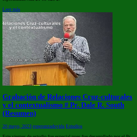
Leer más
Grabación de Relaciones Cruz-culturales
y el contextualismo # Pr. Dale R. South
(Resumen)
20 mayo, 2023
esperanzadevida
Estudios
Este viernes de estudio fue especial pues fue desarrollado por el Pr.