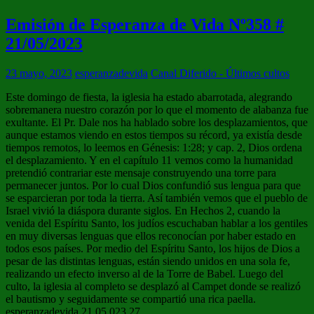
Emisión de Esperanza de Vida Nº358 #
21/05/2023
23 mayo, 2023
esperanzadevida
Canal Diferido - Últimos cultos
Este domingo de fiesta, la iglesia ha estado abarrotada, alegrando
sobremanera nuestro corazón por lo que el momento de alabanza fue
exultante. El Pr. Dale nos ha hablado sobre los desplazamientos, que
aunque estamos viendo en estos tiempos su récord, ya existía desde
tiempos remotos, lo leemos en Génesis: 1:28; y cap. 2, Dios ordena
el desplazamiento. Y en el capítulo 11 vemos como la humanidad
pretendió contrariar este mensaje construyendo una torre para
permanecer juntos. Por lo cual Dios confundió sus lengua para que
se esparcieran por toda la tierra. Así también vemos que el pueblo de
Israel vivió la diáspora durante siglos. En Hechos 2, cuando la
venida del Espíritu Santo, los judíos escuchaban hablar a los gentiles
en muy diversas lenguas que ellos reconocían por haber estado en
todos esos países. Por medio del Espíritu Santo, los hijos de Dios a
pesar de las distintas lenguas, están siendo unidos en una sola fe,
realizando un efecto inverso al de la Torre de Babel. Luego del
culto, la iglesia al completo se desplazó al Campet donde se realizó
el bautismo y seguidamente se compartió una rica paella.
esperanzadevida 21 05 023 27