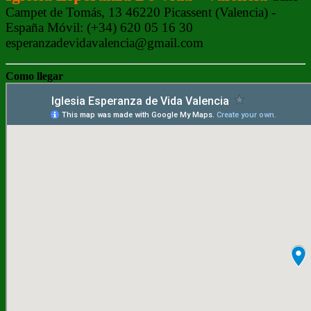
Campet de Tomás, 13 46220 Picassent (Valencia) -
España Móvil: (+34) 620 05 16 30
esperanzadevidavalencia@gmail.com
Como llegar