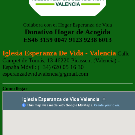
Colabora con el Hogar Esperanza de Vida
Donativo Hogar de Acogida
ES46 3159 0047 9123 9238 6013
Iglesia Esperanza De Vida - Valencia
Calle
Campet de Tomás, 13 46220 Picassent (Valencia) -
España Móvil: (+34) 620 05 16 30
esperanzadevidavalencia@gmail.com
Como llegar