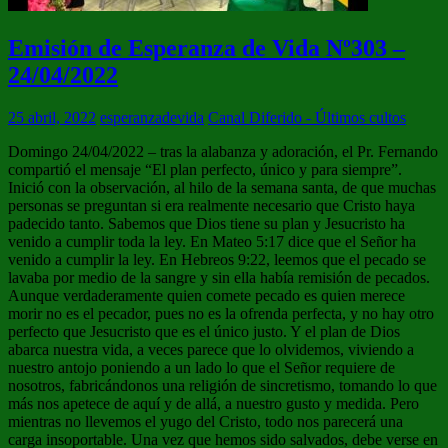
Emisión de Esperanza de Vida Nº303 –
24/04/2022
25 abril, 2022
esperanzadevida
Canal Diferido - Últimos cultos
Domingo 24/04/2022 – tras la alabanza y adoración, el Pr. Fernando
compartió el mensaje “El plan perfecto, único y para siempre”.
Inició con la observación, al hilo de la semana santa, de que muchas
personas se preguntan si era realmente necesario que Cristo haya
padecido tanto. Sabemos que Dios tiene su plan y Jesucristo ha
venido a cumplir toda la ley. En Mateo 5:17 dice que el Señor ha
venido a cumplir la ley. En Hebreos 9:22, leemos que el pecado se
lavaba por medio de la sangre y sin ella había remisión de pecados.
Aunque verdaderamente quien comete pecado es quien merece
morir no es el pecador, pues no es la ofrenda perfecta, y no hay otro
perfecto que Jesucristo que es el único justo. Y el plan de Dios
abarca nuestra vida, a veces parece que lo olvidemos, viviendo a
nuestro antojo poniendo a un lado lo que el Señor requiere de
nosotros, fabricándonos una religión de sincretismo, tomando lo que
más nos apetece de aquí y de allá, a nuestro gusto y medida. Pero
mientras no llevemos el yugo del Cristo, todo nos parecerá una
carga insoportable. Una vez que hemos sido salvados, debe verse en