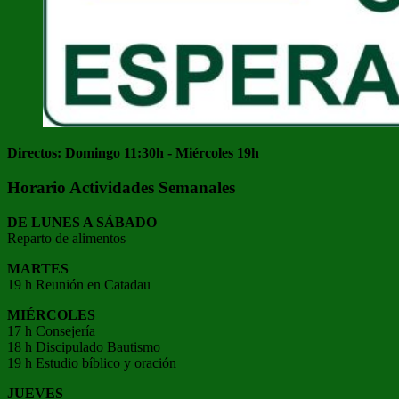
Directos: Domingo 11:30h - Miércoles 19h
Horario Actividades Semanales
DE LUNES A SÁBADO
Reparto de alimentos
MARTES
19 h Reunión en Catadau
MIÉRCOLES
17 h Consejería
18 h Discipulado Bautismo
19 h Estudio bíblico y oración
JUEVES