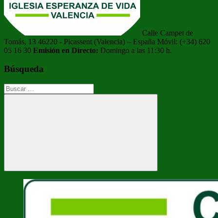
Calle Campet de
Tomás, 13 46220 - Picassent (Valencia) – España Móvil: (+34) 620
05 16 30
Emisión en Directo:
Domingo a las 11:30 h.
Búsqueda
Buscar:
Buscar