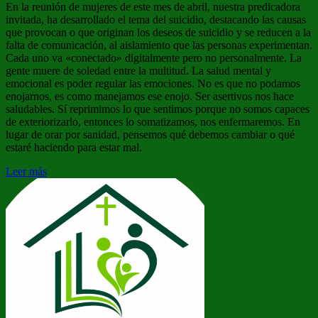
En la reunión de mujeres de este mes de abril, nuestra predicadora
invitada, ha desarrollado el tema del suicidio, destacando las causas
que provocan o que originan los deseos de suicidio y se reducen a la
falta de comunicación, al aislamiento que las personas experimentan.
Cada uno va «conectado» digitalmente pero no personalmente. La
gente muere de soledad entre la multitud. La salud mental y
emocional es poder regular las emociones. No es que no podamos
enojarnos, es como manejamos ese enojo. Ser asertivos nos hace
saludables. Sí reprimimos lo que sentimos porque no somos capaces
de exteriorizarlo, entonces lo somatizamos, nos enfermaremos. En
lugar de orar por sanidad, pensemos qué debemos cambiar o qué
estaré haciendo para estar mal.
Leer más