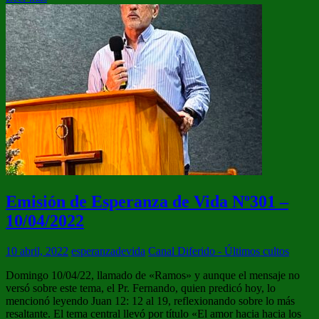
Emisión de Esperanza de Vida Nº301 –
10/04/2022
10 abril, 2022
esperanzadevida
Canal Diferido - Últimos cultos
Domingo 10/04/22, llamado de «Ramos» y aunque el mensaje no
versó sobre este tema, el Pr. Fernando, quien predicó hoy, lo
mencionó leyendo Juan 12: 12 al 19, reflexionando sobre lo más
resaltante. El tema central llevó por título «El amor hacia hacia los