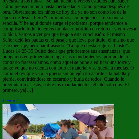
revelaste a los niños.” Se han hecho diversos estudios para saber
cómo piensa un niño hasta cierta edad y como piensa después de
otra. Obviamente los niños de hoy día ya no son como los de la
época de Jesús. Pero “Como niños, sin prejuicios” de manera
sencilla. Y he aquí donde surge el problema, porque tendemos a
complicarlo todo, tenemos un placer mórbido en retorcer y enrevesar
lo fácil. Vamos a ver por qué llego a esta conclusión: El mismo
Señor dejó las pautas en el pasaje que lleva por título, el mismo que
este mensaje, pero parafraseado: “Lo que cuesta seguir a Cristo”:
Lucas 14:25-35 Quiso decir que prioricemos sus enseñanzas, que
pongamos en primerísimo lugar sus mandamientos, porque de lo
contrario fracasaríamos, como aquel se pone a edificar una torre y
luego ve que no cuenta con todo el material y se queda a medias. O
como el rey que va a la guerra sin un ejército acorde a la batalla y
pierde, convirtiéndose en escarnio y burla de todos. Cuando le
preguntaron a Jesús, sobre los mandamientos, él citó solo dos: El
primero, ya[…]
Leer más