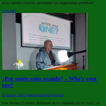
acaso nuestro corazón, atesorando tan magnánimas promesas?
Leer más
¿Por quién estás orando? – Who’s your
one?
25 marzo, 2022
esperanzadevida
Eventos
Este viernes 25 hemos disfrutado de la compañía del Pr. José Luis