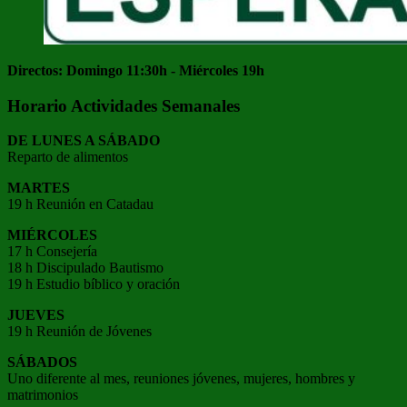
Directos: Domingo 11:30h - Miércoles 19h
Horario Actividades Semanales
DE LUNES A SÁBADO
Reparto de alimentos
MARTES
19 h Reunión en Catadau
MIÉRCOLES
17 h Consejería
18 h Discipulado Bautismo
19 h Estudio bíblico y oración
JUEVES
19 h Reunión de Jóvenes
SÁBADOS
Uno diferente al mes, reuniones jóvenes, mujeres, hombres y
matrimonios