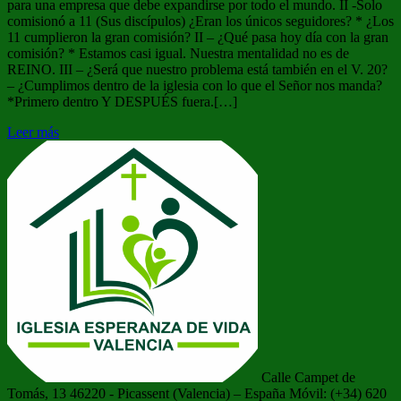
para una empresa que debe expandirse por todo el mundo. II -Solo
comisionó a 11 (Sus discípulos) ¿Eran los únicos seguidores? * ¿Los
11 cumplieron la gran comisión? II – ¿Qué pasa hoy día con la gran
comisión? * Estamos casi igual. Nuestra mentalidad no es de
REINO. III – ¿Será que nuestro problema está también en el V. 20?
– ¿Cumplimos dentro de la iglesia con lo que el Señor nos manda?
*Primero dentro Y DESPUÉS fuera.[…]
Leer más
Calle Campet de
Tomás, 13 46220 - Picassent (Valencia) – España Móvil: (+34) 620