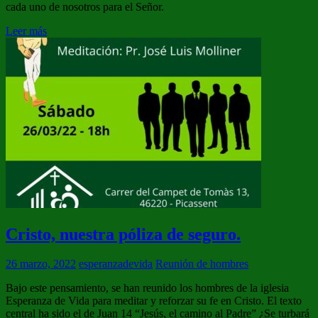
cada uno de nosotros para el Señor.
Leer más
Cristo, nuestra póliza de seguro.
26 marzo, 2022
esperanzadevida
Reunión de hombres
Bajo este pensamiento, se han reunido los hombres de la iglesia
Esperanza de Vida para meditar y reforzar su fe en Cristo. El texto
central ha sido el de Juan 14 “Jesús, el camino al Padre” ¿Se turbará