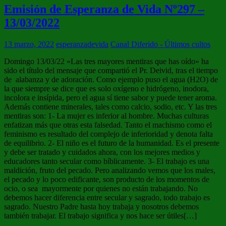
Emisión de Esperanza de Vida Nº297 –
13/03/2022
13 marzo, 2022
esperanzadevida
Canal Diferido - Últimos cultos
Domingo 13/03/22 «Las tres mayores mentiras que has oído» ha
sido el título del mensaje que compartió el Pr. Deivid, tras el tiempo
de alabanza y de adoración. Como ejemplo puso el agua (H2O) de
la que siempre se dice que es solo oxígeno e hidrógeno, inodora,
incolora e insípida, pero el agua sí tiene sabor y puede tener aroma.
Además contiene minerales, tales como calcio, sodio, etc. Y las tres
mentiras son: 1- La mujer es inferior al hombre. Muchas culturas
enfatizan más que otras esta falsedad. Tanto el machismo como el
feminismo es resultado del complejo de inferioridad y denota falta
de equilibrio. 2- El niño es el futuro de la humanidad. Es el presente
y debe ser tratado y cuidados ahora, con los mejores medios y
educadores tanto secular como bíblicamente. 3- El trabajo es una
maldición, fruto del pecado. Pero analizando vemos que los males,
el pecado y lo poco edificante, son producto de los momentos de
ocio, o sea mayormente por quienes no están trabajando. No
debemos hacer diferencia entre secular y sagrado, todo trabajo es
sagrado. Nuestro Padre hasta hoy trabaja y nosotros debemos
también trabajar. El trabajo significa y nos hace ser útiles[…]