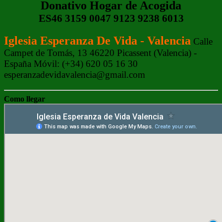
Donativo Hogar de Acogida
ES46 3159 0047 9123 9238 6013
Iglesia Esperanza De Vida - Valencia
Calle
Campet de Tomás, 13 46220 Picassent (Valencia) -
España Móvil: (+34) 620 05 16 30
esperanzadevidavalencia@gmail.com
Como llegar