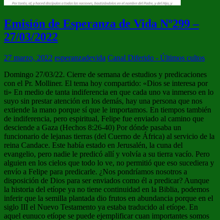
Emisión de Esperanza de Vida Nº299 –
27/03/2022
27 marzo, 2022
esperanzadevida
Canal Diferido - Últimos cultos
Domingo 27/03/22. Cierre de semana de estudios y predicaciones
con el Pr. Molliner. El tema hoy compartido: «Dios se interesa por
ti» En medio de tanta indiferencia en que cada uno va inmerso en lo
suyo sin prestar atención en los demás, hay una persona que nos
extiende la mano porque sí que le importamos. En tiempos también
de indiferencia, pero espiritual, Felipe fue enviado al camino que
desciende a Gaza (Hechos 8:26-40) Por dónde pasaba un
funcionario de lejanas tierras (del Cuerno de África) al servicio de la
reina Candace. Este había estado en Jerusalén, la cuna del
evangelio, pero nadie le predicó allí y volvía a su tierra vacío. Pero
alguien en los cielos que todo lo ve, no permitió que eso sucediera y
envío a Felipe para predicarle. ¿Nos pondríamos nosotros a
disposición de Dios para ser enviados como él a predicar? Aunque
la historia del etíope ya no tiene continuidad en la Biblia, podemos
inferir que la semilla plantada dio frutos en abundancia porque en el
siglo III el Nuevo Testamento ya estaba traducido al etíope. En
aquel eunuco etíope se puede ejemplificar cuan importantes somos