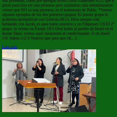
son promesas, como por ejemplo textos como Filipenses 4:13, que a
priori pareciera ser una promesa pero mirándolo más detenidamente
vemos que NO es una promesa, es el testimonio de Pablo. *Vamos
algunos ejemplos de los dos primeros grupos: El primer grupo lo
podemos ejemplificar con Génesis 28:15, Dios aunque está
hablando con Jacob, es para todos nosotros y en Filipenses 1:6 El 2°
grupo, lo vemos en Éxodo 19:5 Dios habla al pueblo de Israel en el
monte Sinaí, vemos aquí claramente el condicionante. O en Josué
1:9. Salmo 1:2-3 Veamos que para que el[…]
Leer más