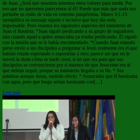
de Juan. ¿Será que nosotros tenemos otros valores para medir. Por
eso que no queremos parecernos al él? Puede que más que nada nos
perturbe su estilo de vida en extremo paupérrima. Mateo 3:1-15
ejemplifica su mensaje tajante e incisivo que hoy día sería
impensable. Pero veamos los siguientes aspectos del ministerio de
Juan el Bautista: *Juan siguió predicando a su grupo de seguidores
aún cuando aquel a quien anunciaba ya estaba predicando. Él siguió
con la misión que se le había encomendado. *Cuando Juan estando
preso envío a sus discípulos a preguntar si Jesús realmente era el que
habían estado esperando o esperarían a otro; parece ser que no le
movió la duda cómo se suele creer, si no que era para que sus
discípulos se convencieron por si mismos de que Jesucristo era al
que debían seguir, porque su ministerio llegaba a su fin. * Sus
palabras aunque duras, surtirán efecto. * Anunciaba que él bautizaba
con agua, pero que luego serían bautizado con[…]
Leer más