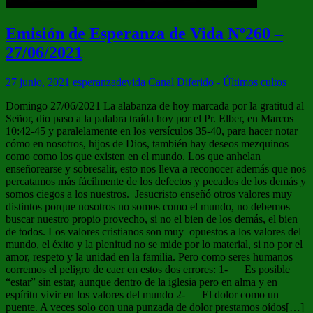
Emisión de Esperanza de Vida Nº260 –
27/06/2021
27 junio, 2021
esperanzadevida
Canal Diferido - Últimos cultos
Domingo 27/06/2021 La alabanza de hoy marcada por la gratitud al
Señor, dio paso a la palabra traída hoy por el Pr. Elber, en Marcos
10:42-45 y paralelamente en los versículos 35-40, para hacer notar
cómo en nosotros, hijos de Dios, también hay deseos mezquinos
como como los que existen en el mundo. Los que anhelan
enseñorearse y sobresalir, esto nos lleva a reconocer además que nos
percatamos más fácilmente de los defectos y pecados de los demás y
somos ciegos a los nuestros. Jesucristo enseñó otros valores muy
distintos porque nosotros no somos como el mundo, no debemos
buscar nuestro propio provecho, si no el bien de los demás, el bien
de todos. Los valores cristianos son muy opuestos a los valores del
mundo, el éxito y la plenitud no se mide por lo material, si no por el
amor, respeto y la unidad en la familia. Pero como seres humanos
corremos el peligro de caer en estos dos errores: 1- Es posible
“estar” sin estar, aunque dentro de la iglesia pero en alma y en
espíritu vivir en los valores del mundo 2- El dolor como un
puente. A veces solo con una punzada de dolor prestamos oídos[…]