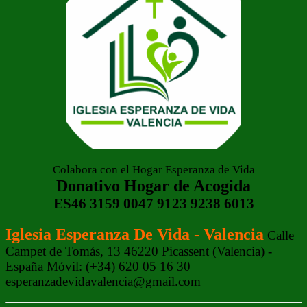
Colabora con el Hogar Esperanza de Vida
Donativo Hogar de Acogida
ES46 3159 0047 9123 9238 6013
Iglesia Esperanza De Vida - Valencia
Calle
Campet de Tomás, 13 46220 Picassent (Valencia) -
España Móvil: (+34) 620 05 16 30
esperanzadevidavalencia@gmail.com