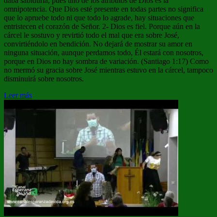
daba sabiduría, pues uno de los atributos de Dios es la
omnipotencia. Que Dios esté presente en todas partes no significa
que lo apruebe todo ni que todo lo agrade, hay situaciones que
entristecen el corazón de Señor. 2- Dios es fiel. Porque aún en la
cárcel le sostuvo y revirtió todo el mal que era sobre José,
convirtiéndolo en bendición. No dejará de mostrar su amor en
ninguna situación, aunque perdamos todo, Él estará con nosotros,
porque en Dios no hay sombra de variación. (Santiago 1:17) Como
no mermó su gracia sobre José mientras estuvo en la cárcel, tampoco
disminuirá sobre nosotros.
Leer más