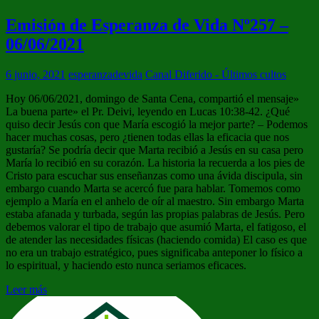
Emisión de Esperanza de Vida Nº257 –
06/06/2021
6 junio, 2021
esperanzadevida
Canal Diferido - Últimos cultos
Hoy 06/06/2021, domingo de Santa Cena, compartió el mensaje»
La buena parte» el Pr. Deivi, leyendo en Lucas 10:38-42. ¿Qué
quiso decir Jesús con que María escogió la mejor parte? – Podemos
hacer muchas cosas, pero ¿tienen todas ellas la eficacia que nos
gustaría? Se podría decir que Marta recibió a Jesús en su casa pero
María lo recibió en su corazón. La historia la recuerda a los pies de
Cristo para escuchar sus enseñanzas como una ávida discipula, sin
embargo cuando Marta se acercó fue para hablar. Tomemos como
ejemplo a María en el anhelo de oír al maestro. Sin embargo Marta
estaba afanada y turbada, según las propias palabras de Jesús. Pero
debemos valorar el tipo de trabajo que asumió Marta, el fatigoso, el
de atender las necesidades físicas (haciendo comida) El caso es que
no era un trabajo estratégico, pues significaba anteponer lo físico a
lo espiritual, y haciendo esto nunca seriamos eficaces.
Leer más