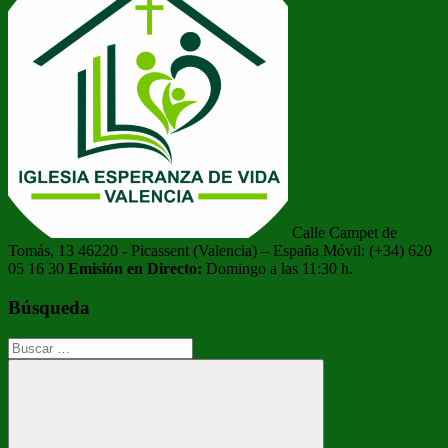
Calle Campet de
Tomás, 13 46220 - Picassent (Valencia) – España Móvil: (+34) 620
05 16 30
Emisión en Directo:
Domingo a las 11:30 h.
Búsqueda
Buscar: