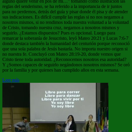
alguno quiere venir en pos de mí…” tomando como ilustración las
reglas del senderismo, se ha referido a la importancia de ir juntos
para no perdernos, detrás del guía y pisar donde él pisa y de atender
sus indicaciones. Es difícil cumplir las reglas si no nos negamos a
nosotros mismos, si no rendimos toda nuestra voluntad a la voluntad
de Cristo, tomando nuestra cruz, negarnos a nosotros mismos y
seguirlo. ¿Estamos dispuestos? Pues es opcional. Luego para
remarcar la soberanía de Jesucristo, leyó Mateo 20:21 y Lucas 7:6-7
donde destaca también la humanidad del centurión porque reconoció
que una sola palabra de Jesús bastaría. No importa nuestro origen si
no nuestra fe. Concluyó con Mateo 28:19-20, donde vemos que
Cristo tiene toda autoridad. ¿Reconocemos nosotros esa autoridad?
Y ¿Somos capaces de seguirlo negándonos nosotros mismos? Se oró
por la familia y por quienes han cumplido años en esta semana.
Leer más