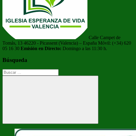
Calle Campet de
Tomás, 13 46220 - Picassent (Valencia) – España Móvil: (+34) 620
05 16 30
Emisión en Directo:
Domingo a las 11:30 h.
Búsqueda
Buscar:
Buscar