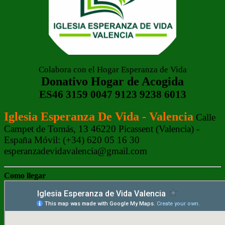
Colabora con el Hogar Esperanza de Vida
Donativo Hogar de Acogida
ES46 3159 0047 9123 9238 6013
Iglesia Esperanza De Vida - Valencia
Calle
Campet de Tomás, 13 46220 Picassent (Valencia) -
España Móvil: (+34) 620 05 16 30
esperanzadevidavalencia@gmail.com
Como llegar