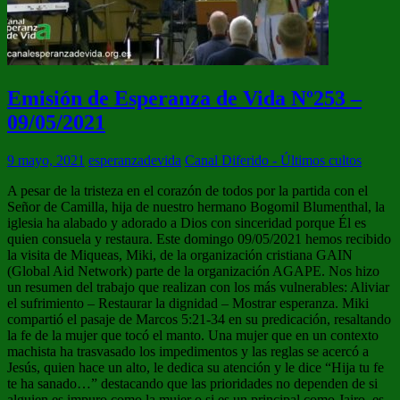
Emisión de Esperanza de Vida Nº253 –
09/05/2021
9 mayo, 2021
esperanzadevida
Canal Diferido - Últimos cultos
A pesar de la tristeza en el corazón de todos por la partida con el
Señor de Camilla, hija de nuestro hermano Bogomil Blumenthal, la
iglesia ha alabado y adorado a Dios con sinceridad porque Él es
quien consuela y restaura. Este domingo 09/05/2021 hemos recibido
la visita de Miqueas, Miki, de la organización cristiana GAIN
(Global Aid Network) parte de la organización AGAPE. Nos hizo
un resumen del trabajo que realizan con los más vulnerables: Aliviar
el sufrimiento – Restaurar la dignidad – Mostrar esperanza. Miki
compartió el pasaje de Marcos 5:21-34 en su predicación, resaltando
la fe de la mujer que tocó el manto. Una mujer que en un contexto
machista ha trasvasado los impedimentos y las reglas se acercó a
Jesús, quien hace un alto, le dedica su atención y le dice “Hija tu fe
te ha sanado…” destacando que las prioridades no dependen de si
alguien es impuro como la mujer o si es un principal como Jairo, es