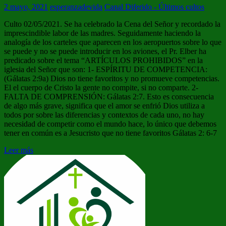
2 mayo, 2021
esperanzadevida
Canal Diferido - Últimos cultos
Culto 02/05/2021. Se ha celebrado la Cena del Señor y recordado la
imprescindible labor de las madres. Seguidamente haciendo la
analogía de los carteles que aparecen en los aeropuertos sobre lo que
se puede y no se puede introducir en los aviones, el Pr. Elber ha
predicado sobre el tema “ARTÍCULOS PROHIBIDOS” en la
iglesia del Señor que son: 1- ESPÍRITU DE COMPETENCIA:
(Gálatas 2:9a) Dios no tiene favoritos y no promueve competencias.
El el cuerpo de Cristo la gente no compite, si no comparte. 2-
FALTA DE COMPRENSIÓN: Gálatas 2:7. Esto es consecuencia
de algo más grave, significa que el amor se enfrió Dios utiliza a
todos por sobre las diferencias y contextos de cada uno, no hay
necesidad de competir como el mundo hace, lo único que debemos
tener en común es a Jesucristo que no tiene favoritos Gálatas 2: 6-7
Leer más