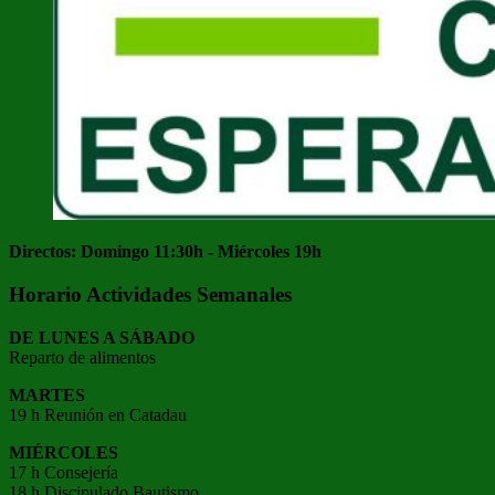
Directos: Domingo 11:30h - Miércoles 19h
Horario Actividades Semanales
DE LUNES A SÁBADO
Reparto de alimentos
MARTES
19 h Reunión en Catadau
MIÉRCOLES
17 h Consejería
18 h Discipulado Bautismo