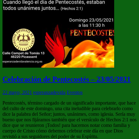
Celebración de Pentecostés – 23/05/2021
22 mayo, 2021
esperanzadevida
Eventos
Pentecostés, término cargado de un significado importante, que hace
del culto de este domingo, una cita ineludible para celebrarlo como
dice la palabra del Señor; juntos, unánimes, como iglesia. Sería muy
bueno que nos fijáramos también que el versículo de Hechos 2:1 nos
dice que se reunieron ¡Todos! para hacernos notar como familia y
cuerpo de Cristo cómo debemos celebrar este día en que Dios
revistió a sus seguidores del poder de su Espíritu.