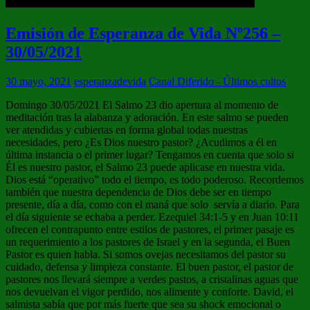
Emisión de Esperanza de Vida Nº256 –
30/05/2021
30 mayo, 2021
esperanzadevida
Canal Diferido - Últimos cultos
Domingo 30/05/2021 El Salmo 23 dio apertura al momento de
meditación tras la alabanza y adoración. En este salmo se pueden
ver atendidas y cubiertas en forma global todas nuestras
necesidades, pero ¿Es Dios nuestro pastor? ¿Acudimos a él en
última instancia o el primer lugar? Tengamos en cuenta que solo si
Él es nuestro pastor, el Salmo 23 puede aplicase en nuestra vida.
Dios está “operativo” todo el tiempo, es todo poderoso. Recordemos
también que nuestra dependencia de Dios debe ser en tiempo
presente, día a día, como con el maná que solo servía a diario. Para
el día siguiente se echaba a perder. Ezequiel 34:1-5 y en Juan 10:11
ofrecen el contrapunto entre estilos de pastores, el primer pasaje es
un requerimiento a los pastores de Israel y en la segunda, el Buen
Pastor es quien habla. Si somos ovejas necesitamos del pastor su
cuidado, defensa y limpieza constante. El buen pastor, el pastor de
pastores nos llevará siempre a verdes pastos, a cristalinas aguas que
nos devuelvan el vigor perdido, nos alimente y conforte. David, el
salmista sabía que por más fuerte que sea su shock emocional o