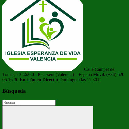
Calle Campet de
Tomás, 13 46220 - Picassent (Valencia) – España Móvil: (+34) 620
05 16 30
Emisión en Directo:
Domingo a las 11:30 h.
Búsqueda
Buscar: