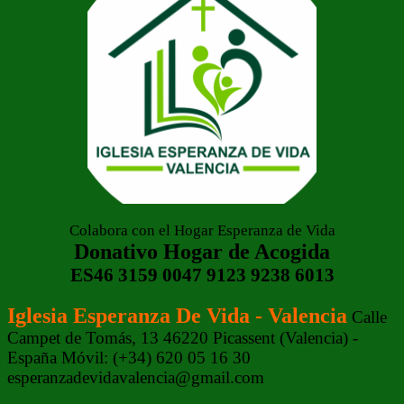
Colabora con el Hogar Esperanza de Vida
Donativo Hogar de Acogida
ES46 3159 0047 9123 9238 6013
Iglesia Esperanza De Vida - Valencia
Calle
Campet de Tomás, 13 46220 Picassent (Valencia) -
España Móvil: (+34) 620 05 16 30
esperanzadevidavalencia@gmail.com