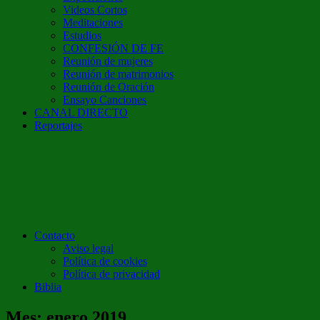
Videos Cortos
Meditaciones
Estudios
CONFESIÓN DE FE
Reunión de mujeres
Reunión de matrimonios
Reunión de Oración
Ensayo Canciones
CANAL DIRECTO
Reportajes
Contacto
Aviso legal
Política de cookies
Política de privacidad
Biblia
Mes:
enero 2019