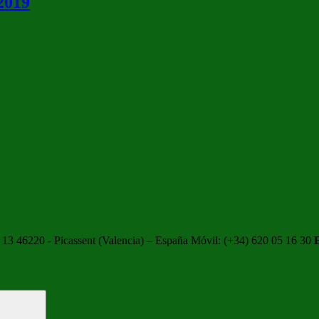
2019
13 46220 - Picassent (Valencia) – España Móvil: (+34) 620 05 16 30