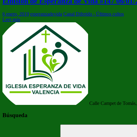
Emisión de Esperanza de Vida #147 06/01/
6 enero, 2019
esperanzadevida
Canal Diferido - Últimos cultos
Leer más
Calle Campet de Tomás, 
Búsqueda
Buscar: